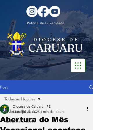
Política de Privacidade
Post
Todas as Notícias
Diocese de Caruaru - PE
Todas as Notícias
31 de jul. de 2025
1 min de leitura
Abertura do Mês
Igreja na Diocese
Vocacional acontece