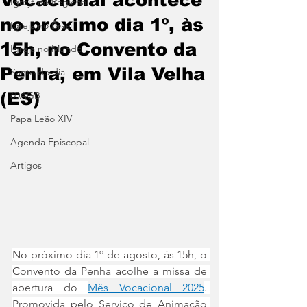
Igreja no Regional
no próximo dia 1º, às
Igreja no Brasil
15h, no Convento da
Igreja no Mundo
Penha, em Vila Velha
Santo do dia
(ES)
60AGB
Papa Leão XIV
Agenda Episcopal
Artigos
No próximo dia 1º de agosto, às 15h, o 
Convento da Penha acolhe a missa de 
abertura do 
Mês Vocacional 2025
. 
Promovida pelo Serviço de Animação 