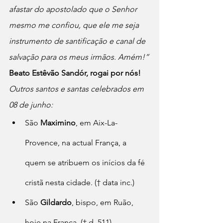
afastar do apostolado que o Senhor 
mesmo me confiou, que ele me seja 
instrumento de santificação e canal de 
salvação para os meus irmãos. Amém!”
Beato Estêvão Sandór, rogai por nós!
Outros santos e santas celebrados em 
08 de junho:
São 
Maximino
, em Aix-La-
Provence, na actual França, a 
quem se atribuem os inícios da fé 
cristã nesta cidade. († data inc.)
São 
Gildardo
, bispo, em Ruão, 
hoje na França, († d. 511)