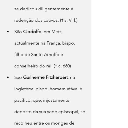
se dedicou diligentemente à 
redenção dos cativos. († s. VI f.)
São 
Clodolfo
, em Metz, 
actualmente na França, bispo, 
filho de Santo Arnolfo e 
conselheiro do rei. († c. 660)
São 
Guilherme Fitzherbert
, na 
Inglaterra, bispo, homem afável e 
pacífico, que, injustamente 
deposto da sua sede episcopal, se 
recolheu entre os monges de 