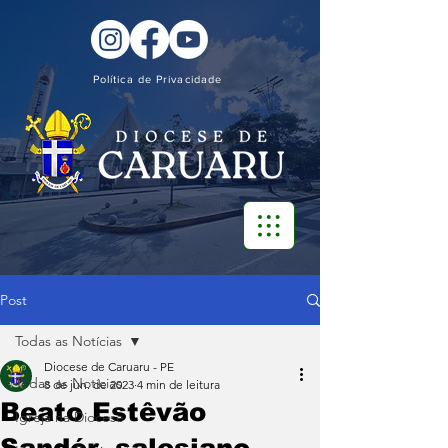
Política de Privacidade
Post
Todas as Notícias
Diocese de Caruaru - PE
Todas as Notícias
8 de jun. de 2023
4 min de leitura
Beato Estêvão
Igreja na Diocese
Sandór, salesiano