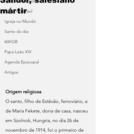
Igreja no Regional
mártir
Igreja no Brasil
Igreja no Mundo
Santo do dia
60AGB
Papa Leão XIV
Agenda Episcopal
Artigos
Origem religiosa
O santo, filho de Estêvão, ferroviário, e 
de Maria Fekete, dona de casa, nasceu 
em Szolnok, Hungria, no dia 26 de 
novembro de 1914, foi o primeiro de 