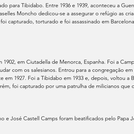
ado para Tibidabo. Entre 1936 e 1939, aconteceu a Guerra
aselles Moncho dedicou-se a assegurar o refúgio as cri
e foi capturado, torturado e foi assassinado em Barcelon
 1902, em Ciutadella de Menorca, Espanha. Foi a Campe
udar com os salesianos. Entrou para a congregação em 
e em 1927. Foi a Tibidabo em 1933 e, depois, voltou a 
orém, foi capturado por uma patrulha de milicianos que
o e José Castell Camps foram beatificados pelo Papa Jo