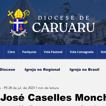
s
Clero
Paróquias
Vida Pastoral
Vida Consagrada
Not
 Diocese
Igreja no Regional
Igreja no Brasil
 - PE
28 de jul. de 2023
1 min de leitura
Papa Leão XIV
Agenda Episcopal
Artigos
 José Caselles Monc