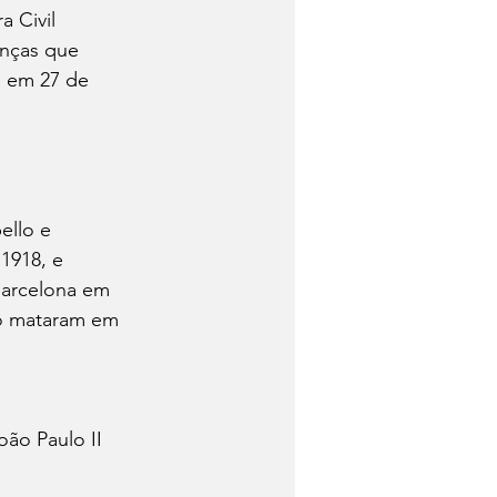
 Civil 
anças que 
a em 27 de 
llo e 
1918, e 
Barcelona em 
 o mataram em 
ão Paulo II 