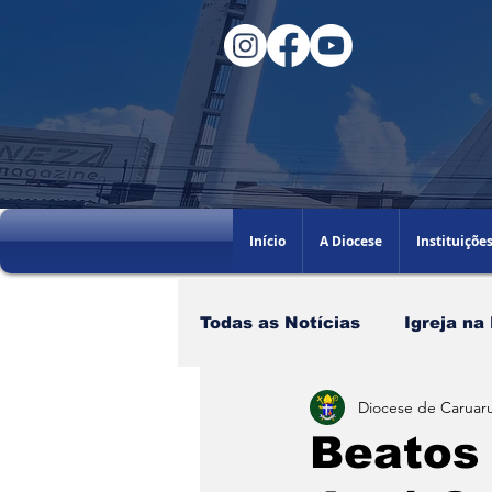
Início
A Diocese
Instituiçõe
Todas as Notícias
Igreja na
Diocese de Caruaru
Santo do dia
60AGB
Beatos