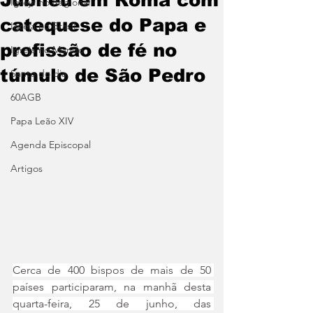
Igreja no Regional
catequese do Papa e
Igreja no Brasil
profissão de fé no
Igreja no Mundo
túmulo de São Pedro
Santo do dia
60AGB
Papa Leão XIV
Agenda Episcopal
Artigos
Cerca de 400 bispos de mais de 50 
países participaram, na manhã desta 
quarta-feira, 25 de junho, das 