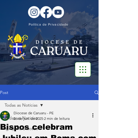
Política de Privacidade
Post
Todas as Notícias
Diocese de Caruaru - PE
Todas as Notícias
26 de jun. de 2025
2 min de leitura
Bispos celebram
Igreja na Diocese
Jubileu em Roma com