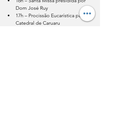
16h – Santa Missa presidida por 
Dom José Ruy
17h – Procissão Eucarística para a 
Catedral de Caruaru
18h – Bênção do Santíssimo e 
caminhada para o Pátio de Eventos
18h30 - Caminhada para o Pátio de 
Eventos
Pátio de Eventos de Caruaru
19h30 – Noite Católica com 
Albanita de Cássia, Willian 
Sanfona e Comunidade Colo de 
Deus
Notícias
Agenda Episcopal
Igreja na Diocese
Agenda Episcopal