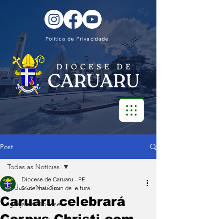
Política de Privacidade
Post
Todas as Notícias
Diocese de Caruaru - PE
Todas as Notícias
26 de mai.
2 min de leitura
Caruaru celebrará
Igreja na Diocese
Corpus Christi com