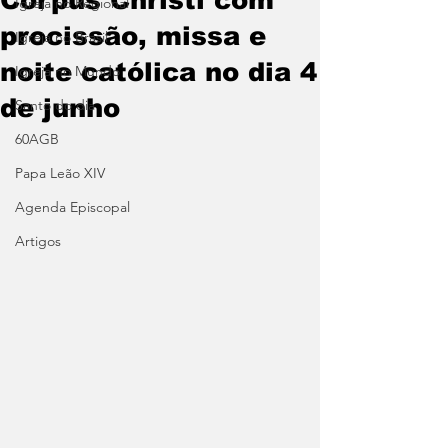
Igreja no Regional
procissão, missa e
Igreja no Brasil
noite católica no dia 4
Igreja no Mundo
de junho
Santo do dia
60AGB
Papa Leão XIV
Agenda Episcopal
Artigos