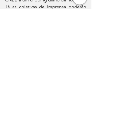
Já as coletivas de imprensa poderão 
ser acompanhadas, ao vivo, pelo 
portal 
A12
 e redes sociais da CNBB, sempre 
às 15h. Nas coletivas são apresentados 
os resultados das reflexões e 
encaminhamentos dos temas. E as 
celebrações que acontecerão às 18h30, 
pela TV Aparecida, TVs de inspiração 
católica e redes sociais da CNBB.
Nas redes sociais, a interação fica por 
conta da hashtag 
#60AGCNBB
Igreja no Brasil
60AGB