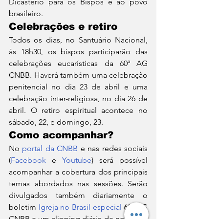
Dicastério para os Bispos e ao povo 
brasileiro.
Celebrações e retiro
Todos os dias, no Santuário Nacional, 
às 18h30, os bispos participarão das 
celebrações eucarísticas da 60ª AG 
CNBB. Haverá também uma celebração 
penitencial no dia 23 de abril e uma 
celebração inter-religiosa, no dia 26 de 
abril. O retiro espiritual acontece no 
sábado, 22, e domingo, 23.
Como acompanhar?
No 
portal da CNBB
 e nas redes sociais 
(
Facebook
 e 
Youtube
) será possível 
acompanhar a cobertura dos principais 
temas abordados nas sessões. Serão 
divulgados também diariamente o 
boletim 
Igreja no Brasil especial
 60ª AG 
CNBB e um clipping diário de notícias. 