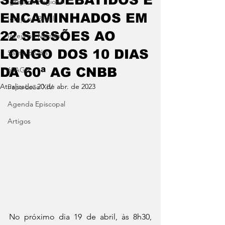
Igreja no Regional
ENCAMINHADOS EM
Igreja no Brasil
22 SESSÕES AO
Igreja no Mundo
LONGO DOS 10 DIAS
Santo do dia
DA 60ª AG CNBB
60AGB
Atualizado:
20 de abr. de 2023
Papa Leão XIV
Agenda Episcopal
Artigos
No próximo dia 19 de abril, às 8h30, 