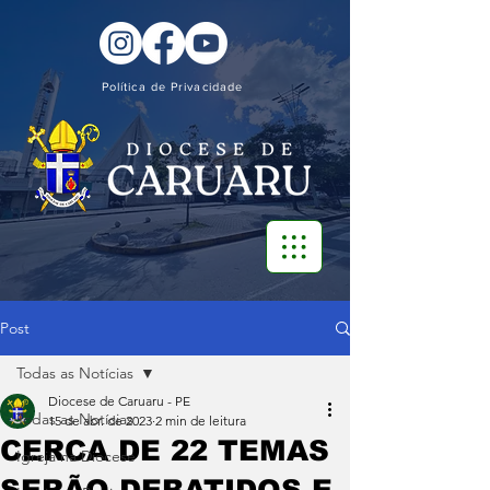
Política de Privacidade
Post
Todas as Notícias
Diocese de Caruaru - PE
Todas as Notícias
15 de abr. de 2023
2 min de leitura
CERCA DE 22 TEMAS
Igreja na Diocese
SERÃO DEBATIDOS E