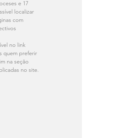
oceses e 17 
ível localizar 
áginas com 
ctivos 
el no link 
s quem preferir 
im na seção 
blicadas no site.