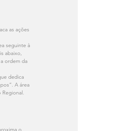
aca as ações 
ea seguinte à 
s abaixo, 
o a ordem da 
que dedica 
pos”. A área 
o Regional.
proxima o 