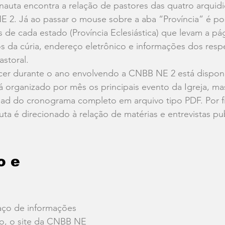
nauta encontra a relação de pastores das quatro arquidi
2. Já ao passar o mouse sobre a aba “Província” é poss
es de cada estado (Província Eclesiástica) que levam a p
 da cúria, endereço eletrônico e informações dos respe
storal.
cer durante o ano envolvendo a CNBB NE 2 está disponív
 organizado por mês os principais evento da Igreja, ma
ad do cronograma completo em arquivo tipo PDF. Por f
uta é direcionado à relação de matérias e entrevistas pu
 e 
ço de informações 
sso, o site da CNBB NE 