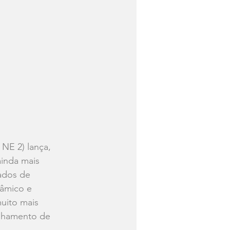
NE 2) lança, 
ainda mais 
ados de 
âmico e 
uito mais 
ilhamento de 