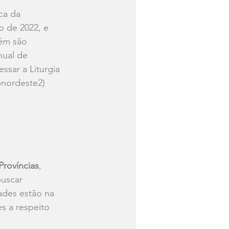
ca da 
o de 2022, e 
ém são 
ual de 
ssar a Liturgia 
nordeste2
) 
Províncias
, 
buscar 
ades estão na 
s a respeito 