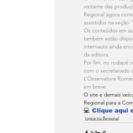
visitante das produ
Regional agora cont
assistidos na seção
Os conteúdos em áud
também estão dispon
internauta ainda en
da editora.
Por fim, no rodapé o
com o secretariado 
L’Osservatore Romano
em breve.
O site e demais veí
Regional para a Com
💻 
Clique aqui 
Igreja no Regional