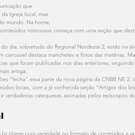
unicação que 
 da Igreja local, mas 
 do mundo. Na home, 
 conteúdos noticiosos começa com uma seção que dest
as do dia, sobretudo do Regional Nordeste 2, estão na ár
m carrossel destaca manchetes e fotos das matérias. Mai
cias que foram publicadas nos dias anteriores, seguind
mais antiga.
es “fecha” essa parte da nova página da CNBB NE 2, 
údos locais, com a já conhecida seção “Artigos dos bis
os e verdadeiras catequeses assinadas pelos epíscopos d
l
.br
 chega com variedade no formato de conteúdos e a