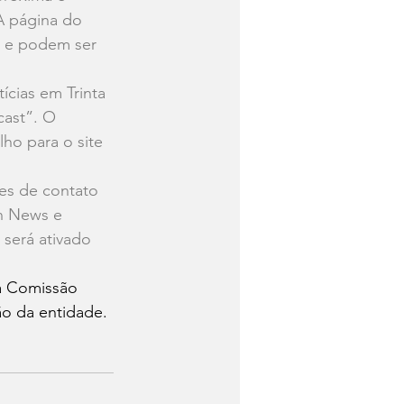
A página do 
e e podem ser 
cias em Trinta 
ast”. O 
ho para o site 
es de contato 
n News e 
será ativado 
a Comissão 
o da entidade.