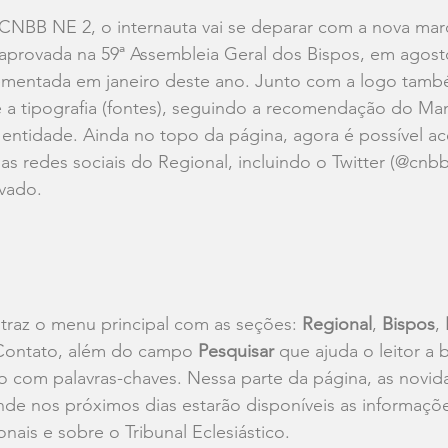
 CNBB NE 2, o internauta vai se deparar com a nova mar
 aprovada na 59ª Assembleia Geral dos Bispos, em agost
mentada em janeiro deste ano. Junto com a logo tamb
 a tipografia (fontes), seguindo a recomendação do 
Man
 entidade. Ainda no topo da página, agora é possível ace
 as redes sociais do Regional, incluindo o Twitter (
@cnbb
ivado.
traz o menu principal com as seções: 
Regional
, 
Bispos
, 
Contato, além do campo 
Pesquisar
 que ajuda o leitor a 
 com palavras-chaves. Nessa parte da página, as novid
de nos próximos dias estarão disponíveis as informaçõe
ais e sobre o Tribunal Eclesiástico.