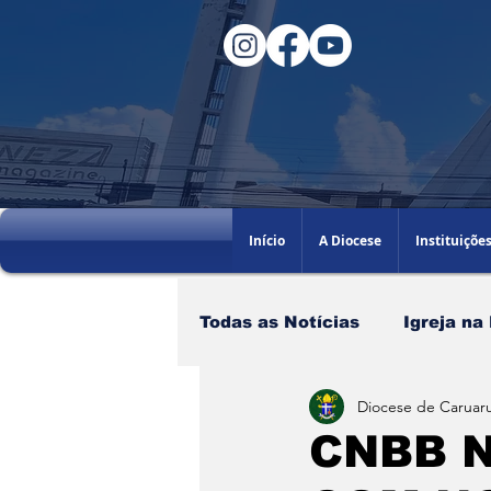
Início
A Diocese
Instituiçõe
Todas as Notícias
Igreja na
Diocese de Caruaru
Santo do dia
60AGB
CNBB N