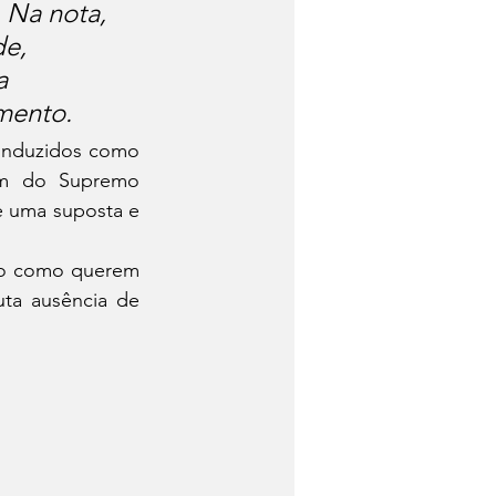
 Na nota, 
e, 
a 
mento.
nduzidos como 
em do Supremo 
e uma suposta e 
do como querem 
ta ausência de 