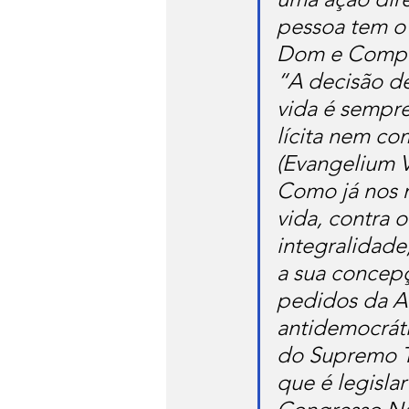
pessoa tem o 
Dom e Comprom
“A decisão de
vida é sempre
lícita nem c
(Evangelium Vi
Como já nos 
vida, contra 
integralidade
a sua concepç
pedidos da A
antidemocráti
do Supremo Tr
que é legisla