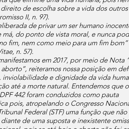
direito de escolha sobre a vida dos outros”
isso II, n. 97).
liberada de privar um ser humano inocent
 má, do ponto de vista moral, e nunca pod
omo fim, nem como meio para um fim bom”
tae, n. 57).
manifestamos em 2017, por meio de Nota “
o aborto”, reiteramos nossa posição em def
, inviolabilidade e dignidade da vida hum
ão até a morte natural. Entendemos que o
DPF 442 foram conduzidos como pauta 
ca pois, atropelando o Congresso Naciona
ibunal Federal (STF) uma função que não 
r diante de uma suposta e inexistente omis