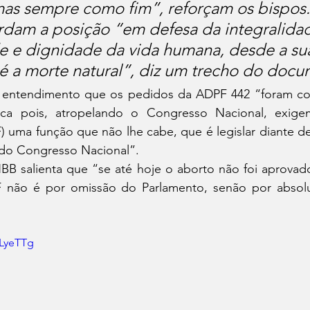
as sempre como fim”, reforçam os bispos.
dam a posição “em defesa da integralidad
de e dignidade da vida humana, desde a su
 a morte natural”, diz um trecho do docu
 entendimento que os pedidos da ADPF 442 “foram co
tica pois, atropelando o Congresso Nacional, exig
F) uma função que não lhe cabe, que é legislar diante d
 do Congresso Nacional”.
BB salienta que “se até hoje o aborto não foi aprova
 não é por omissão do Parlamento, senão por absolu
bLyeTTg