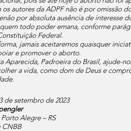
ional, pois se até hoje o aborto não foi a
os autores da ADPF não é por omissão do
enão por absoluta ausência de interesse d
e quem todo poder emana, conforme parágr
Constituição Federal.
orma, jamais aceitaremos quaisquer iniciat
oiar e promover o aborto.
 Aparecida, Padroeira do Brasil, ajude-no
colher a vida, como dom de Deus e compr
ade.
 13 de setembro de 2023
pengler
 Porto Alegre – RS
da CNBB