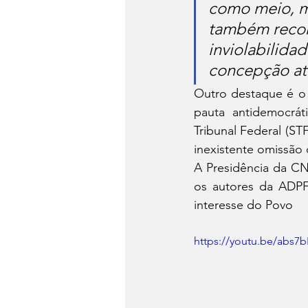
como meio, m
também recor
inviolabilida
concepção até
Outro destaque é o
pauta antidemocrá
Tribunal Federal (ST
inexistente omissão
A Presidência da CN
os autores da ADPF
interesse do Povo
https://youtu.be/abs7