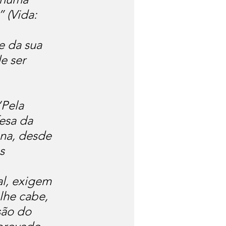
 (Vida: 
e da sua 
e ser 
 
Pela 
esa da 
ana, desde 
s 
l, exigem 
lhe cabe, 
são do 