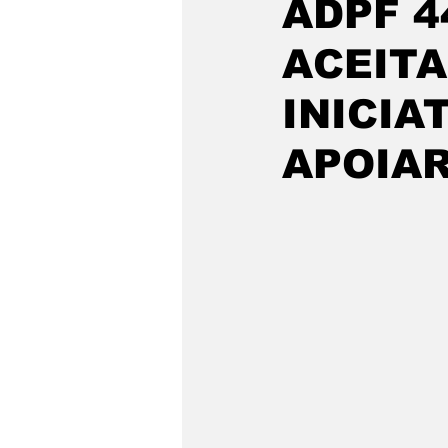
ADPF 4
ACEIT
INICIA
APOIA