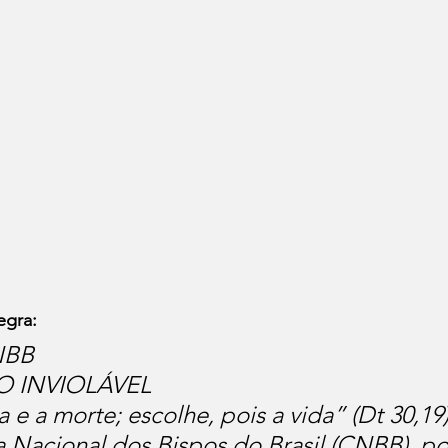
egra:
NBB
TO INVIOLÁVEL
 e a morte; escolhe, pois a vida” (Dt 30,19)
 Nacional dos Bispos do Brasil (CNBB), po