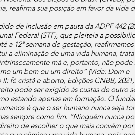
ia, reafirma sua posição em favor da vida d
ido de inclusão em pauta da ADPF 442 (20
nal Federal (STF), que pleiteia a possibili
até a 12ª semana de gestação, reafirmamos
tui a eliminação de uma vida humana, trata-
ntrinsecamente má e, portanto, não pode 
omo um bem ou um direito” (Vida: Dom e 
I: fé cristã e aborto, Edições CNBB, 2021, 
eito pode ser exigido às custas de outro se
o estando apenas em formação. O funda
 humanos é que o ser humano nunca seja t
as sempre como fim. “Ninguém nunca po
 direito de escolher o que mais convém por
eta que elimine uma vida humana, pois ne