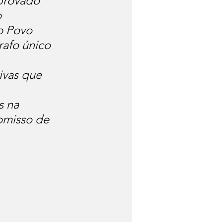
provado 
 
o Povo 
afo único 
ivas que 
s na 
omisso de 