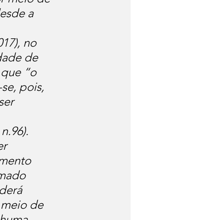
esde a 
17), no 
dade de 
 que “o 
se, pois, 
ser 
n.96).
r 
mento 
omado 
derá 
 meio de 
nhuma 