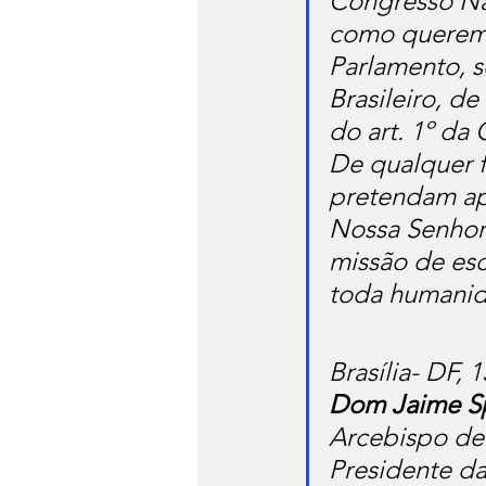
Congresso Nac
como querem 
Parlamento, s
Brasileiro, d
do art. 1º da 
De qualquer f
pretendam ap
Nossa Senhora
missão de es
toda humanid
Brasília- DF,
Dom Jaime S
Arcebispo de
Presidente 