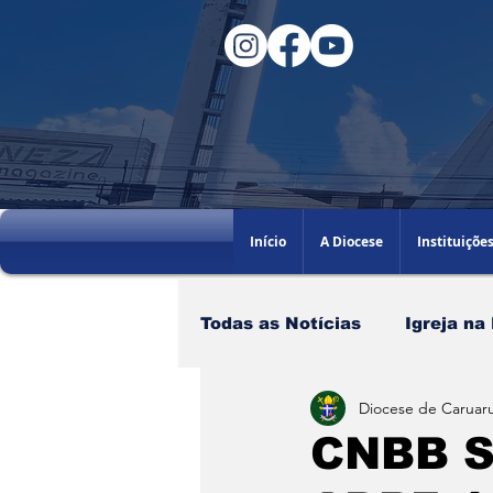
Início
A Diocese
Instituiçõe
Todas as Notícias
Igreja na
Diocese de Caruaru
Santo do dia
60AGB
CNBB 