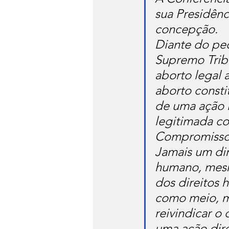
sua Presidênc
concepção.
Diante do ped
Supremo Tribu
aborto legal 
aborto consti
de uma ação i
legitimada c
Compromisso I
Jamais um dir
humano, mesm
dos direitos
como meio, m
reivindicar o
uma ação dir