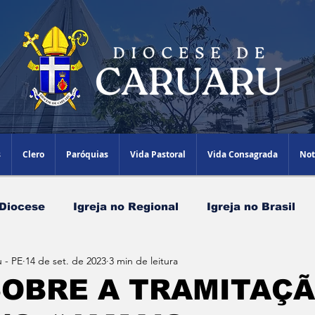
s
Clero
Paróquias
Vida Pastoral
Vida Consagrada
Not
 Diocese
Igreja no Regional
Igreja no Brasil
 - PE
14 de set. de 2023
3 min de leitura
Papa Leão XIV
Agenda Episcopal
Artigos
SOBRE A TRAMITAÇÃ