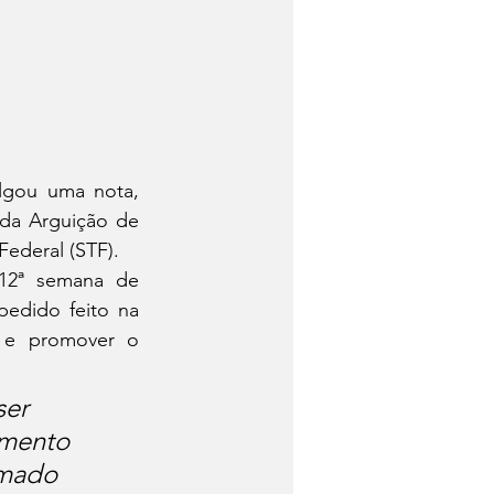
lgou uma nota, 
da Arguição de 
ederal (STF).
 12ª semana de 
edido feito na 
 e promover o 
ser 
mento 
omado 