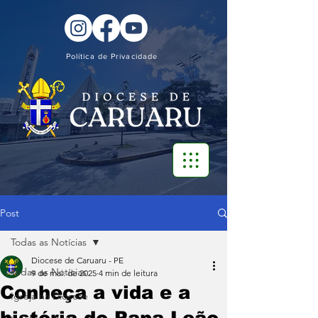
Política de Privacidade
Post
Todas as Notícias
Diocese de Caruaru - PE
Todas as Notícias
9 de mai. de 2025
4 min de leitura
Conheça a vida e a
Igreja na Diocese
história do Papa Leão