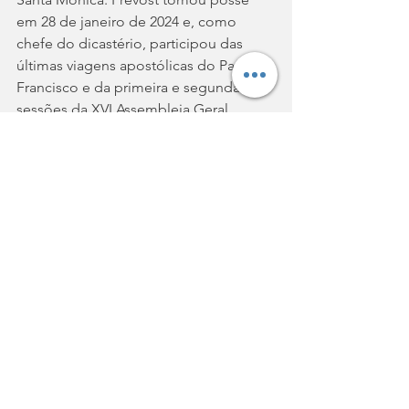
em 28 de janeiro de 2024 e, como 
chefe do dicastério, participou das 
últimas viagens apostólicas do Papa 
Francisco e da primeira e segunda 
sessões da XVI Assembleia Geral 
Ordinária do Sínodo dos Bispos sobre 
a Sinodalidade, realizadas em Roma de 
4 a 29 de outubro de 2023 e de 2 a 27 
de outubro de 2024, respectivamente. 
Uma experiência em assembleias 
sinodais já adquirida no passado como 
Prior dos Agostinianos e representante 
da União dos Superiores Gerais (UGS).
Enquanto isso, em 4 de outubro de 
2023, Francisco o incluiu entre os 
membros dos Dicastérios para a 
Evangelização, Seção para a Primeira 