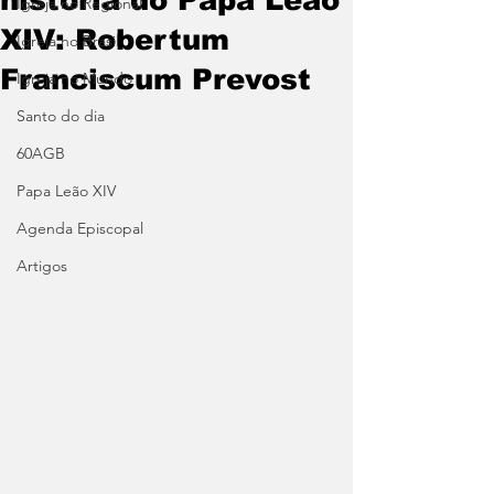
Igreja no Regional
XIV: Robertum
Igreja no Brasil
Franciscum Prevost
Igreja no Mundo
Santo do dia
60AGB
Papa Leão XIV
Agenda Episcopal
Artigos