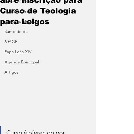
Igreja no Regional
Curso de Teologia
Igreja no Brasil
para Leigos
Igreja no Mundo
Santo do dia
60AGB
Papa Leão XIV
Agenda Episcopal
Artigos
Curso é oferecido por 