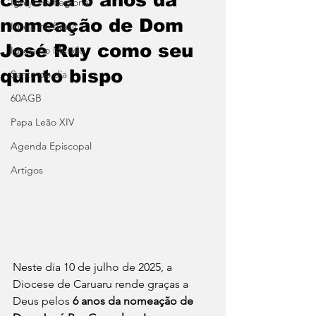
Igreja no Regional
nomeação de Dom
Igreja no Brasil
José Ruy como seu
Igreja no Mundo
quinto bispo
Santo do dia
60AGB
Papa Leão XIV
Agenda Episcopal
Artigos
Neste dia 10 de julho de 2025, a 
Diocese de Caruaru rende graças a 
Deus pelos 
6 anos da nomeação de 