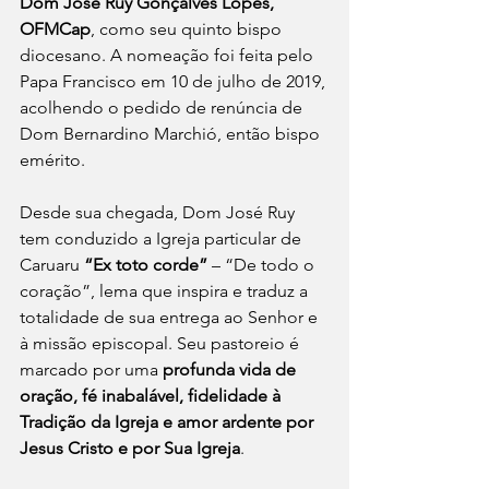
Dom José Ruy Gonçalves Lopes, 
OFMCap
, como seu quinto bispo 
diocesano. A nomeação foi feita pelo 
Papa Francisco em 10 de julho de 2019, 
acolhendo o pedido de renúncia de 
Dom Bernardino Marchió, então bispo 
emérito.
Desde sua chegada, Dom José Ruy 
tem conduzido a Igreja particular de 
Caruaru 
“Ex toto corde”
 – “De todo o 
coração”, lema que inspira e traduz a 
totalidade de sua entrega ao Senhor e 
à missão episcopal. Seu pastoreio é 
marcado por uma 
profunda vida de 
oração, fé inabalável, fidelidade à 
Tradição da Igreja e amor ardente por 
Jesus Cristo e por Sua Igreja
.