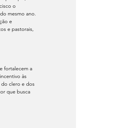
cisco o 
 do mesmo ano.
ção e 
s e pastorais, 
e fortalecem a 
incentivo às 
l do clero e dos 
tor que busca 