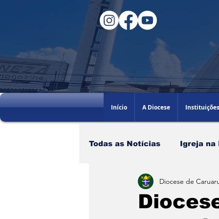
Início
A Diocese
Instituiçõe
Todas as Notícias
Igreja na
Diocese de Caruaru
Santo do dia
60AGB
Diocese