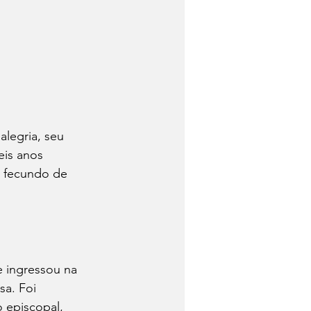
legria, seu 
eis anos 
o fecundo de 
 ingressou na 
a. Foi 
 episcopal, 