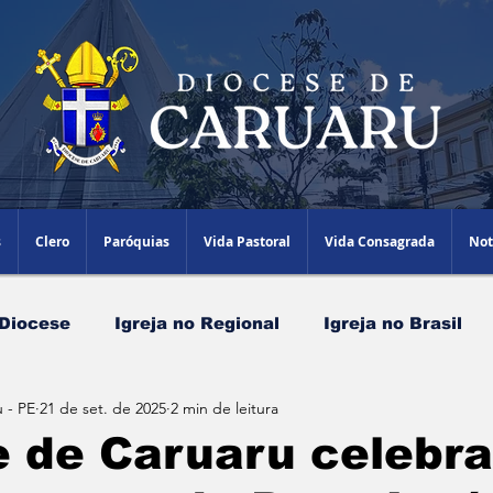
s
Clero
Paróquias
Vida Pastoral
Vida Consagrada
Not
 Diocese
Igreja no Regional
Igreja no Brasil
 - PE
21 de set. de 2025
2 min de leitura
Papa Leão XIV
Agenda Episcopal
Artigos
 de Caruaru celebra