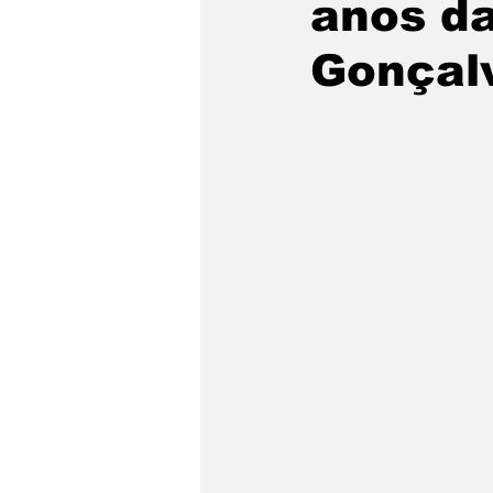
anos d
Gonçal