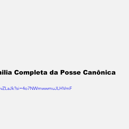
milia Completa da Posse Canônica
MEcvZLaJk?si=4o7NWmwwmuJLHVmF