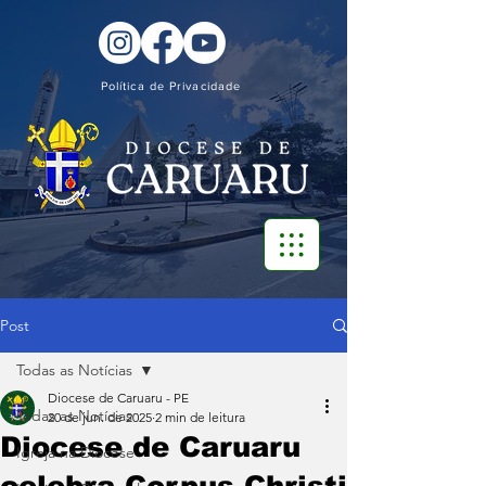
Política de Privacidade
Post
Todas as Notícias
Diocese de Caruaru - PE
Todas as Notícias
20 de jun. de 2025
2 min de leitura
Diocese de Caruaru
Igreja na Diocese
celebra Corpus Christi