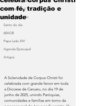
Igreja no Regional
com fé, tradição e
Igreja no Brasil
unidade
Igreja no Mundo
Santo do dia
60AGB
Papa Leão XIV
Agenda Episcopal
Artigos
A Solenidade de Corpus Christi foi 
celebrada com grande fervor em toda 
a Diocese de Caruaru, no dia 19 de 
junho de 2025, unindo Paróquias, 
comunidades e famílias em torno da 