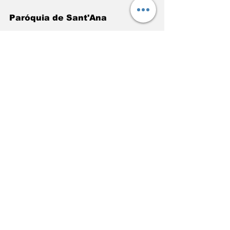
Paróquia de Sant'Ana
Paróquia Nossa Senhora das 
Graças
https://video.wixstatic.com/video/f42513_c9d
80dcc50594bd688d54e85fcb6b4da/1080p/mp
4/file.mp4