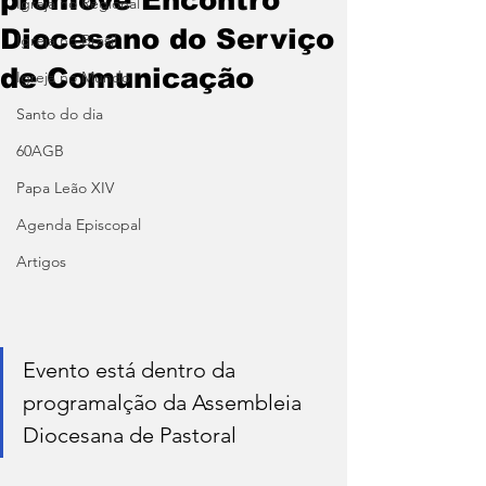
Igreja no Regional
Diocesano do Serviço
Igreja no Brasil
de Comunicação
Igreja no Mundo
Santo do dia
60AGB
Papa Leão XIV
Agenda Episcopal
Artigos
Evento está dentro da 
programalção da Assembleia 
Diocesana de Pastoral