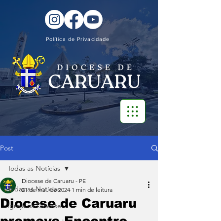
Política de Privacidade
Post
Todas as Notícias
Diocese de Caruaru - PE
Todas as Notícias
21 de mai. de 2024
1 min de leitura
Diocese de Caruaru
Igreja na Diocese
promove Encontro