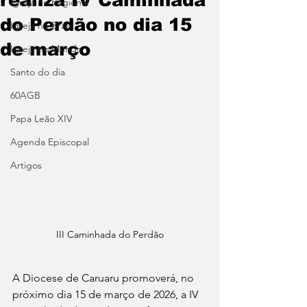
Igreja no Regional
do Perdão no dia 15
Igreja no Brasil
de março
Igreja no Mundo
Santo do dia
60AGB
Papa Leão XIV
Agenda Episcopal
Artigos
III Caminhada do Perdão
A Diocese de Caruaru promoverá, no 
próximo dia 15 de março de 2026, a IV 