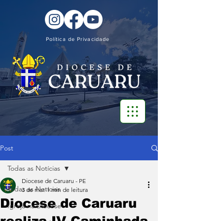
Política de Privacidade
Post
Todas as Notícias
Diocese de Caruaru - PE
Todas as Notícias
3 de mar.
1 min de leitura
Diocese de Caruaru
Igreja na Diocese
realiza IV Caminhada