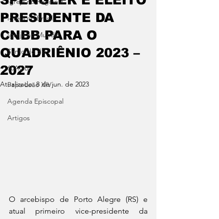
Igreja no Regional
PRESIDENTE DA
Igreja no Brasil
CNBB PARA O
Igreja no Mundo
QUADRIÊNIO 2023 –
Santo do dia
2027
60AGB
Atualizado:
8 de jun. de 2023
Papa Leão XIV
Agenda Episcopal
Artigos
O arcebispo de Porto Alegre (RS) e 
atual primeiro vice-presidente da 