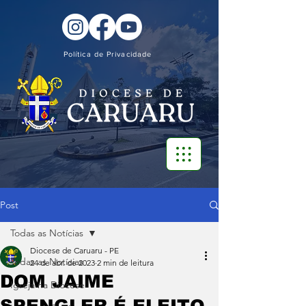
Política de Privacidade
Post
Todas as Notícias
Diocese de Caruaru - PE
Todas as Notícias
24 de abr. de 2023
2 min de leitura
DOM JAIME
Igreja na Diocese
SPENGLER É ELEITO