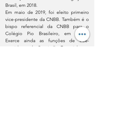
Brasil, em 2018.
Em maio de 2019, foi eleito primeiro 
vice-presidente da CNBB. Também é o 
bispo referencial da CNBB para o 
Colégio Pio Brasileiro, em Roma. 
Exerce ainda as funções de vice-
presidente da Comissão Especial para 
o Acordo Brasil-Santa Sé da CNBB e 
bispo referencial CNBB – Regional Sul 3 
para Vida Consagrada e Ministérios 
Ordenados. 
Igreja no Brasil
60AGB