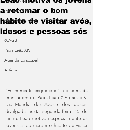
Igreja no Regional
a retomar o bom
Igreja no Brasil
hábito de visitar avós,
Igreja no Mundo
idosos e pessoas sós
Santo do dia
60AGB
Papa Leão XIV
Agenda Episcopal
Artigos
“Eu nunca te esquecerei” é o tema da 
mensagem do Papa Leão XIV para o VI 
Dia Mundial dos Avós e dos Idosos, 
divulgada nesta segunda-feira, 15 de 
junho. Leão motivou especialmente os 
jovens a retomarem o hábito de visitar 