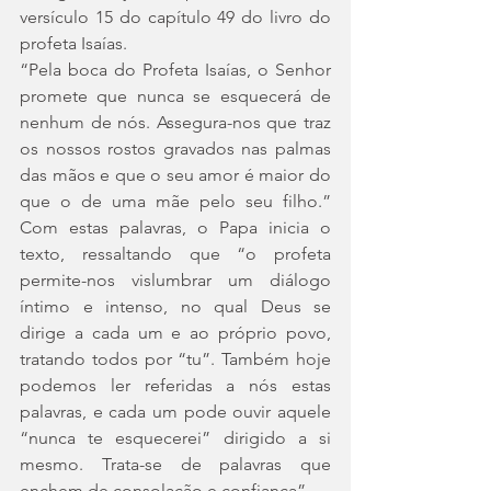
versículo 15 do capítulo 49 do livro do 
profeta Isaías.
“Pela boca do Profeta Isaías, o Senhor 
promete que nunca se esquecerá de 
nenhum de nós. Assegura-nos que traz 
os nossos rostos gravados nas palmas 
das mãos e que o seu amor é maior do 
que o de uma mãe pelo seu filho.” 
Com estas palavras, o Papa inicia o 
texto, ressaltando que “o profeta 
permite-nos vislumbrar um diálogo 
íntimo e intenso, no qual Deus se 
dirige a cada um e ao próprio povo, 
tratando todos por “tu”. Também hoje 
podemos ler referidas a nós estas 
palavras, e cada um pode ouvir aquele 
“nunca te esquecerei” dirigido a si 
mesmo. Trata-se de palavras que 
enchem de consolação e confiança”.