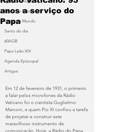
Igreja no Regional
anos a serviço do
Igreja no Brasil
Papa
Igreja no Mundo
Santo do dia
60AGB
Papa Leão XIV
Agenda Episcopal
Artigos
Em 12 de fevereiro de 1931, o primeiro 
a falar pelos microfones da Rádio 
Vaticano foi o cientista Guglielmo 
Marconi, a quem Pio XI confiou a tarefa 
de projetar e construir este 
maravilhoso instrumento de 
comunicação. Hoje, a Rádio do Papa 