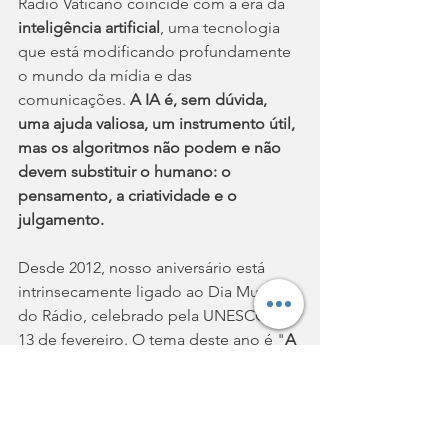
Rádio Vaticano coincide com a era da 
inteligência artificial
, uma tecnologia 
que está modificando profundamente 
o mundo da mídia e das 
comunicações. 
A IA é, sem dúvida, 
uma ajuda valiosa, um instrumento útil, 
mas os algoritmos não podem e não 
devem substituir o humano: o 
pensamento, a criatividade e o 
julgamento.
Desde 2012, nosso aniversário está 
intrinsecamente ligado ao Dia Mundial 
do Rádio, celebrado pela UNESCO em 
13 de fevereiro. O tema deste ano é "
A 
IA é uma ferramenta, não uma voz
". 
Essa expressão está em profunda 
sintonia com a Mensagem do Santo 
Padre para o Dia Mundial das 