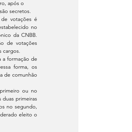
o, após o 
 são secretos.
 de votações é 
estabelecido no 
ônico da CNBB. 
ão de votações 
s cargos.
 a formação de 
essa forma, os 
ia de comunhão 
primeiro ou no 
duas primeiras 
dos no segundo, 
erado eleito o 