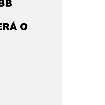
BB
ERÁ O