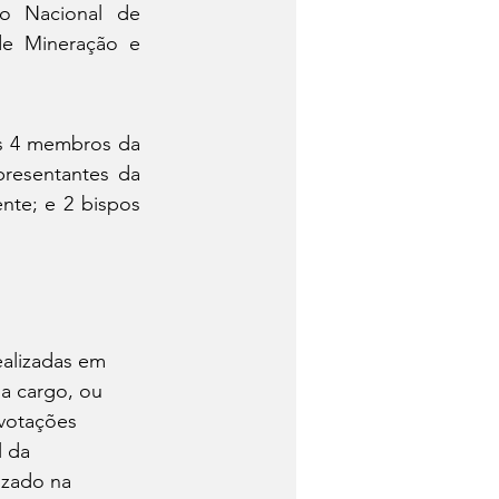
 Nacional de 
e Mineração e 
os 4 membros da 
resentantes da 
te; e 2 bispos 
ealizadas em 
da cargo, ou 
 votações 
 da 
izado na 