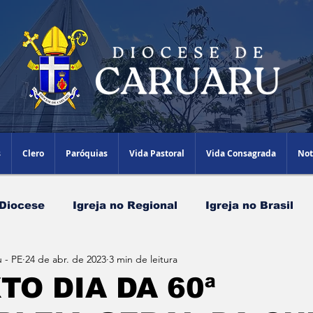
s
Clero
Paróquias
Vida Pastoral
Vida Consagrada
Not
 Diocese
Igreja no Regional
Igreja no Brasil
 - PE
24 de abr. de 2023
3 min de leitura
Papa Leão XIV
Agenda Episcopal
Artigos
TO DIA DA 60ª