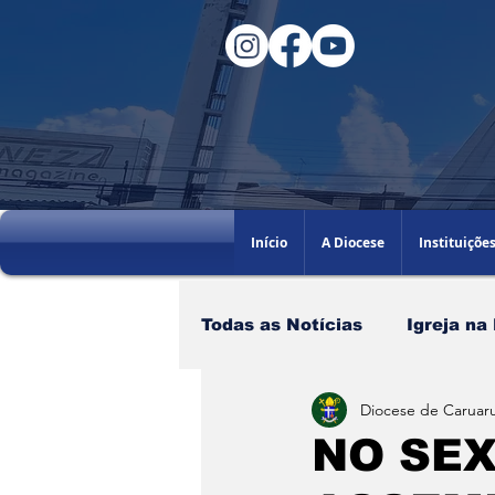
Início
A Diocese
Instituiçõe
Todas as Notícias
Igreja na
Diocese de Caruaru
Santo do dia
60AGB
NO SEX