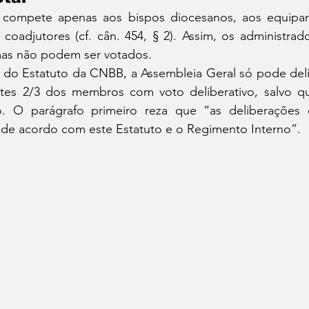
o compete apenas aos bispos diocesanos, aos equipar
 coadjutores (cf. cân. 454, § 2). Assim, os administrad
 mas não podem ser votados.
 do Estatuto da CNBB, a Assembleia Geral só pode delib
tes 2/3 dos membros com voto deliberativo, salvo qu
o. O parágrafo primeiro reza que “as deliberações d
s de acordo com este Estatuto e o Regimento Interno”.