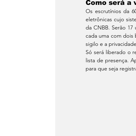
Como será a 
Os escrutínios da 6
eletrônicas cujo si
da CNBB. Serão 17 u
cada uma com dois bi
sigilo e a privacida
Só será liberado o r
lista de presença. A
para que seja regist