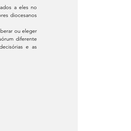
ados a eles no 
ores diocesanos 
erar ou eleger 
órum diferente 
ecisórias e as 