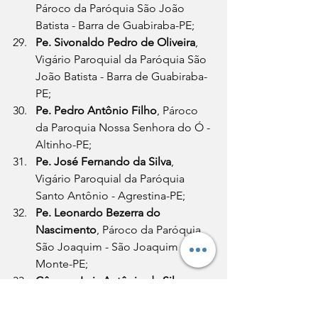
Pároco da Paróquia São João 
Batista - Barra de Guabiraba-PE;
Pe. Sivonaldo Pedro de Oliveira
, 
Vigário Paroquial da Paróquia São 
João Batista - Barra de Guabiraba-
PE;
Pe. Pedro Antônio Filho
, Pároco 
da Paroquia Nossa Senhora do Ó - 
Altinho-PE;
Pe. José Fernando da Silva
, 
Vigário Paroquial da Paróquia 
Santo Antônio - Agrestina-PE;
Pe. Leonardo Bezerra do 
Nascimento
, Pároco da Paróquia 
São Joaquim - São Joaquim do 
Monte-PE;
Cônego Luiz Antônio da Silva 
Filho
, Pároco da Paróquia São 
Caetano - São Caetano-PE.