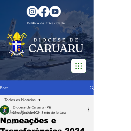
Política de Privacidade
Post
Todas as Notícias
Diocese de Caruaru - PE
Todas as Notícias
25 de jan. de 2024
3 min de leitura
Nomeações e
Igreja na Diocese
Transferências 2024