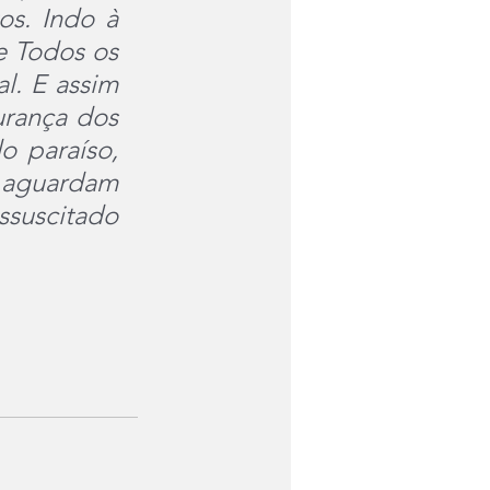
s. Indo à 
 Todos os 
. E assim 
rança dos 
 paraíso, 
 aguardam 
suscitado 