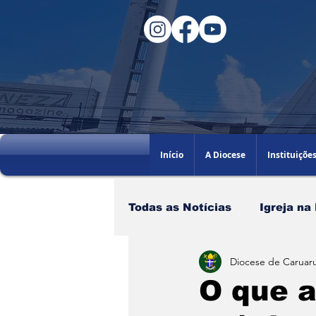
Início
A Diocese
Instituiçõe
Todas as Notícias
Igreja na
Diocese de Caruaru
Santo do dia
60AGB
O que a