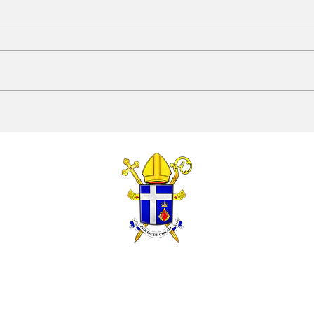
Papa Leão XIV convida
A e
sacerdotes à santidade
XIV:
e à união com o
hum
Coração de Cristo
pod
© 2026 por Serviço de Comunicação - Diocese de Caruaru.
Política de Privacidade