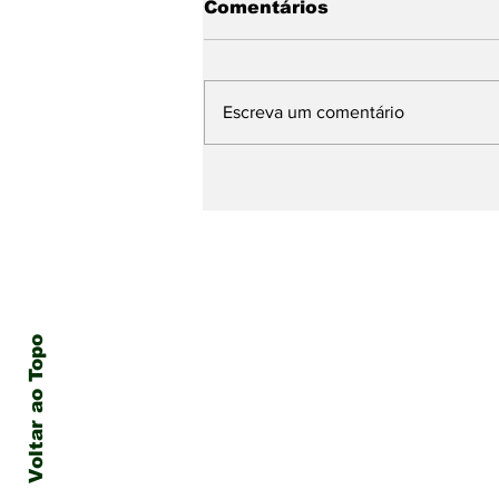
Comentários
Escreva um comentário
O Papa Leão visitará o
Uruguai, Argentina e
Peru de 6 a 17 de
novembro
Voltar ao Topo