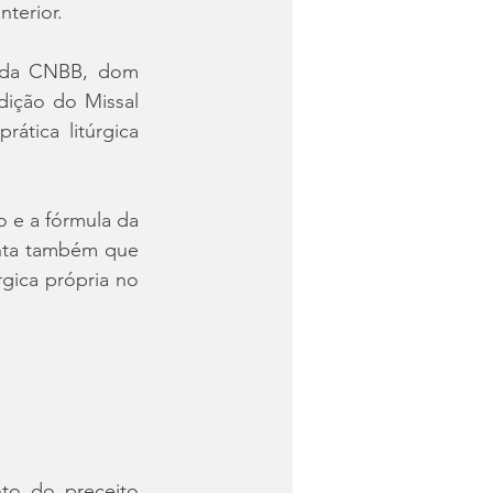
nterior.
a da CNBB, dom 
dição do Missal 
tica litúrgica 
o e a fórmula da 
nta também que 
gica própria no 
to do preceito 