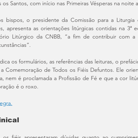
os Santos, com início nas Primeiras Vésperas na noite a
os bispos, o presidente da Comissão para a Liturgi
s, apresenta as orientações litúrgicas contidas na 3ª e
io Litúrgico da CNBB, “a fim de contribuir com a prá
cunstâncias”.
dica os formulários, as referências das leituras, o prefáci
 a Comemoração de Todos os Fiéis Defuntos. Ele orie
a, nem é proclamada a Profissão de Fé e que a cor litúr
bração é o roxo.
tegra.
nical
, os fiéis apresentaram dúvidas quanto ao cumprimen