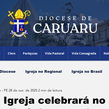
s
Clero
Paróquias
Vida Pastoral
Vida Consagrada
Not
 Diocese
Igreja no Regional
Igreja no Brasil
 - PE
28 de out. de 2025
2 min de leitura
Papa Leão XIV
Agenda Episcopal
Artigos
 Igreja celebrará no