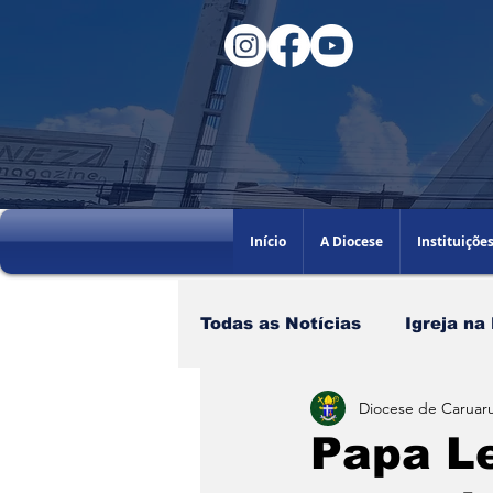
Início
A Diocese
Instituiçõe
Todas as Notícias
Igreja na
Diocese de Caruaru
Santo do dia
60AGB
Papa L