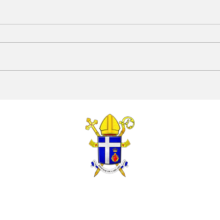
Leão XIV: respeito
A e
pelos textos e pelas
XIV:
normas da liturgia
hum
pod
© 2026 por Serviço de Comunicação - Diocese de Caruaru.
Política de Privacidade