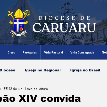
s
Clero
Paróquias
Vida Pastoral
Vida Consagrada
Not
 Diocese
Igreja no Regional
Igreja no Brasil
 - PE
12 de jun.
1 min de leitura
Papa Leão XIV
Agenda Episcopal
Artigos
eão XIV convida