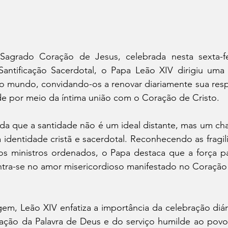
agrado Coração de Jesus, celebrada nesta sexta-fei
Santificação Sacerdotal, o Papa Leão XIV dirigiu um
o mundo, convidando-os a renovar diariamente sua respo
de por meio da íntima união com o Coração de Cristo.
da que a santidade não é um ideal distante, mas um ch
 identidade cristã e sacerdotal. Reconhecendo as fragi
os ministros ordenados, o Papa destaca que a força pa
ra-se no amor misericordioso manifestado no Coração 
, Leão XIV enfatiza a importância da celebração diária
ação da Palavra de Deus e do serviço humilde ao pov