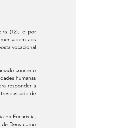
ra (12), e por 
a mensagem aos 
sta vocacional 
amado concreto 
lidades humanas 
ra responder a 
trespassado de 
 da Eucaristia, 
o de Deus como 