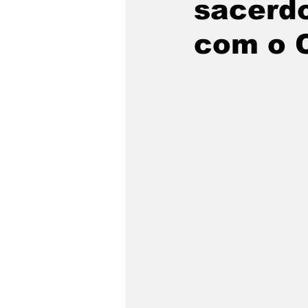
sacerdo
com o C