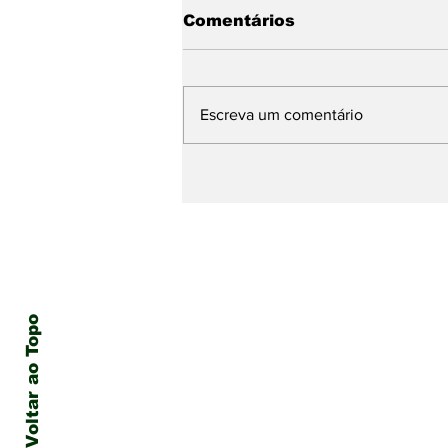
Comentários
Escreva um comentário
O Papa Leão visitará o
Uruguai, Argentina e
Peru de 6 a 17 de
novembro
Voltar ao Topo