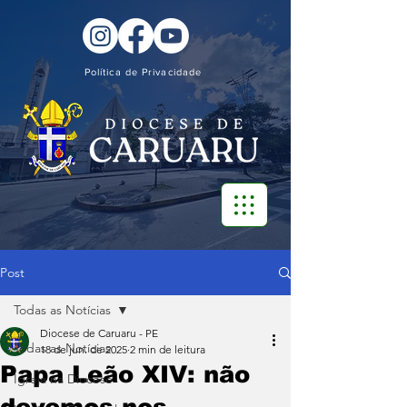
Política de Privacidade
Post
Todas as Notícias
Diocese de Caruaru - PE
Todas as Notícias
18 de jun. de 2025
2 min de leitura
Papa Leão XIV: não
Igreja na Diocese
devemos nos