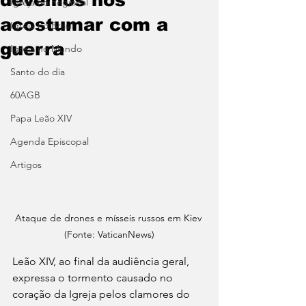
Igreja no Regional
acostumar com a
Igreja no Brasil
guerra
Igreja no Mundo
Santo do dia
60AGB
Papa Leão XIV
Agenda Episcopal
Artigos
Ataque de drones e mísseis russos em Kiev 
(Fonte: VaticanNews)
Leão XIV, ao final da audiência geral, 
expressa o tormento causado no 
coração da Igreja pelos clamores do 