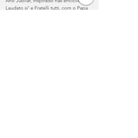
Ano Jubilar, inspirado nas encíclicas 
Laudato si’ e Fratelli tutti, com o Papa 
Francisco escolhendo conceitos em 
torno da esperança e do perdão, 
"Perdoa-nos as nossas ofensas, 
concede-nos a tua paz
"
; 
Leão XIV faz 
um chamado a construir uma paz 
"desarmada e desarmante" a partir das 
famílias e entre os povos para 
promover a fraternidade com 
reconciliação.
Notícias
Igreja no Mundo
Papa Leão XIV