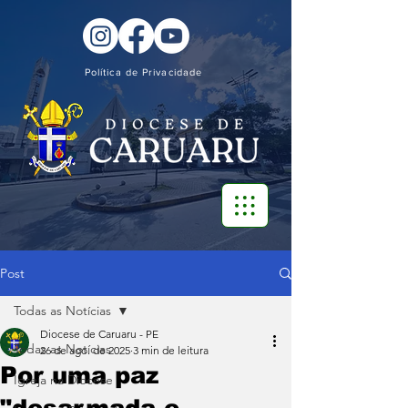
Política de Privacidade
Post
Todas as Notícias
Diocese de Caruaru - PE
Todas as Notícias
26 de ago. de 2025
3 min de leitura
Por uma paz
Igreja na Diocese
"desarmada e