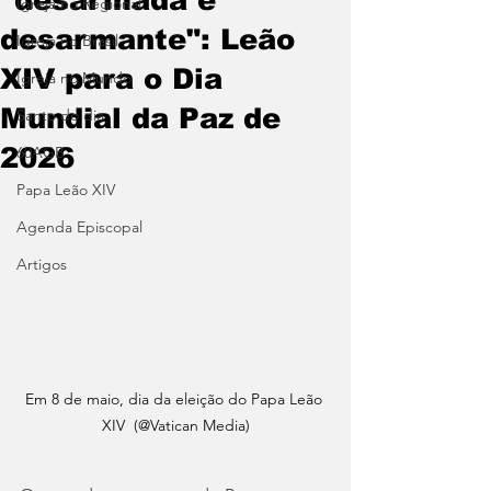
Igreja no Regional
desarmante": Leão
Igreja no Brasil
XIV para o Dia
Igreja no Mundo
Mundial da Paz de
Santo do dia
2026
60AGB
Papa Leão XIV
Agenda Episcopal
Artigos
Em 8 de maio, dia da eleição do Papa Leão 
XIV  (@Vatican Media)