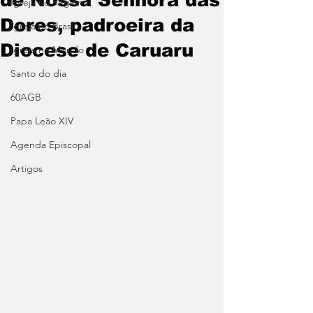
Igreja no Regional
Dores, padroeira da
Igreja no Brasil
Diocese de Caruaru
Igreja no Mundo
Santo do dia
60AGB
Papa Leão XIV
Agenda Episcopal
Artigos