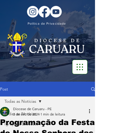
Política de Privacidade
Post
Todas as Notícias
Diocese de Caruaru - PE
Todas as Notícias
3 de set. de 2024
1 min de leitura
Programação da Festa
Igreja na Diocese
de Nossa Senhora das