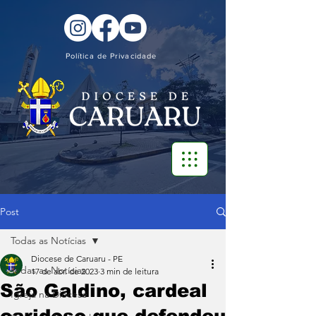
Política de Privacidade
Post
Todas as Notícias
Diocese de Caruaru - PE
Todas as Notícias
17 de abr. de 2023
3 min de leitura
São Galdino, cardeal
Igreja na Diocese
caridoso que defendeu