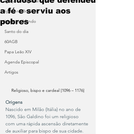
Igreja no Regional
a fé e serviu aos
Igreja no Brasil
pobres
Igreja no Mundo
Santo do dia
60AGB
Papa Leão XIV
Agenda Episcopal
Artigos
Religioso, bispo e cardeal [1096 – 1176]
Origens
Nascido em Milão (Itália) no ano de 
1096, São Galdino foi um religioso 
com uma rápida ascensão diretamente 
de auxiliar para bispo de sua cidade. 