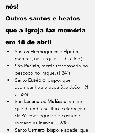
nós!
Outros santos e beatos 
que a Igreja faz memória 
em 18 de abril
Santos 
Hermógenes
 e 
Elpídio
, 
mártires, na Turquia. († data inc.)
São 
Pusício
, mártir, trespassado no 
pescoço,no Iraque. († 341)
Santo 
Eusébio
, bispo, que 
acompanhou o papa São João I. († 
c. 526)
São 
Lariano
ou
Molássio
, abade 
que difundiu na ilha a celebração 
da Páscoa segundo o costume 
romano na Irlanda. († 638)
Santo 
Usmaro
, bispo e abade, que 