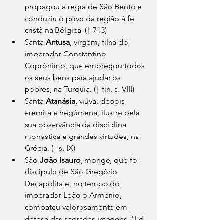
propagou a regra de São Bento e 
conduziu o povo da região à fé 
cristã na Bélgica. († 713)
Santa 
Antusa
, virgem, filha do 
imperador Constantino 
Coprónimo, que empregou todos 
os seus bens para ajudar os 
pobres, na Turquia. († fin. s. VIII)
Santa 
Atanásia
, viúva, depois 
eremita e hegúmena, ilustre pela 
sua observância da disciplina 
monástica e grandes virtudes, na 
Grécia. († s. IX)
São 
João Isauro
, monge, que foi 
discípulo de São Gregório 
Decapolita e, no tempo do 
imperador Leão o Arménio, 
combateu valorosamente em 
defesa das sagradas imagens. († d. 