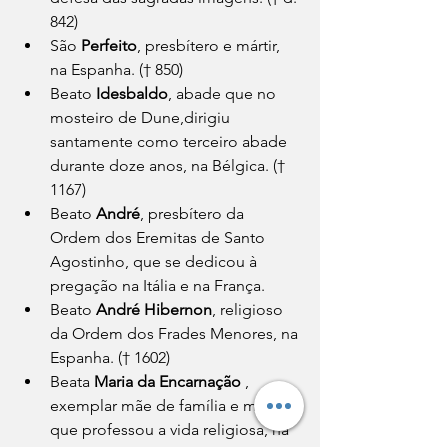
842)
São 
Perfeito
, presbítero e mártir, 
na Espanha. († 850)
Beato 
Idesbaldo
, abade que no 
mosteiro de Dune,dirigiu 
santamente como terceiro abade 
durante doze anos, na Bélgica. († 
1167)
Beato 
André
, presbítero da 
Ordem dos Eremitas de Santo 
Agostinho, que se dedicou à 
pregação na Itália e na França.
Beato 
André Hibernon
, religioso 
da Ordem dos Frades Menores, na 
Espanha. († 1602)
Beata 
Maria da Encarnação
 , 
exemplar mãe de família e mulher, 
que professou a vida religiosa, na 