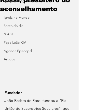
Igreja no Regional
aconselhamento
Igreja no Brasil
Igreja no Mundo
Santo do dia
60AGB
Papa Leão XIV
Agenda Episcopal
Artigos
Fundador
João Batista de Rossi fundou a “Pia 
União de Sacerdotes Seculares”, que 