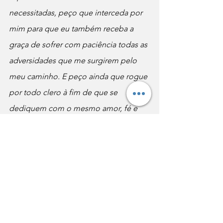
necessitadas, peço que interceda por 
mim para que eu também receba a 
graça de sofrer com paciência todas as 
adversidades que me surgirem pelo 
meu caminho. E peço ainda que rogue 
por todo clero à fim de que se 
dediquem com o mesmo amor, fé e 
piedade pela salvação e conforto das 
almas através do Sacramento da 
Penitência. Amém.”
São João Batista de Rossi, rogai por 
nós!
Santo do dia