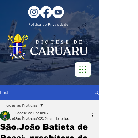
Política de Privacidade
Post
Todas as Notícias
Diocese de Caruaru - PE
Todas as Notícias
23 de mai. de 2023
2 min de leitura
São João Batista de
Igreja na Diocese
Rossi, presbítero do