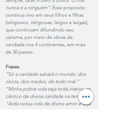
sempre, fazer o bem a todos. O mal 
nunca e a ninguém”.
 Esse propósito 
continua vivo em seus filhos e filhas 
(religiosos, religiosas, leigos e leigas), 
que continuam difundindo seu 
carisma, por meio de obras de 
caridade nos 4 continentes, em mais 
de 30 países.
Frases
“Só a caridade salvará o mundo: dos 
riscos, dos medos, de todo mal.”
“Minha pobre vida seja toda inteira um 
cântico de divina caridade na terra.”
“Arda nossa vida de divino amor e seja 
toda consagrada a Deus!”
“Vamos esvaziar o coração de tudo 
que não é  Deus, que não é amor!”
“Competir, rivalizar, sim, para sermos 