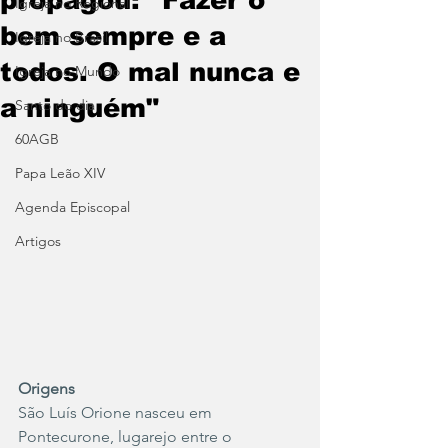
Igreja no Regional
bem sempre e a
Igreja no Brasil
todos. O mal nunca e
Igreja no Mundo
a ninguém"
Santo do dia
60AGB
Papa Leão XIV
Agenda Episcopal
Artigos
Origens
São Luís Orione nasceu em 
Pontecurone, lugarejo entre o 