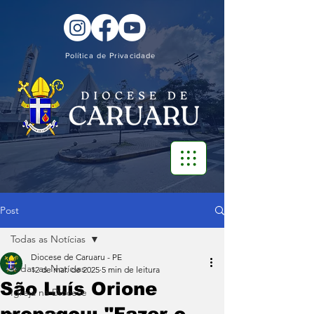
Política de Privacidade
Post
Todas as Notícias
Diocese de Caruaru - PE
Todas as Notícias
12 de mar. de 2025
5 min de leitura
São Luís Orione
Igreja na Diocese
propagou: "Fazer o