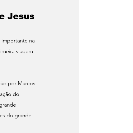
re Jesus
 importante na 
imeira viagem 
ção por Marcos 
ração do 
grande 
ões do grande 