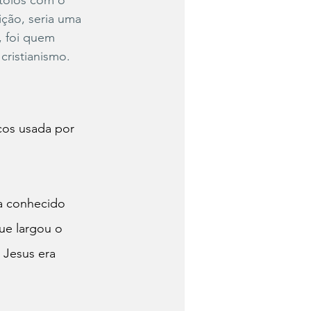
tolos com o 
ição, seria uma 
, foi quem 
cristianismo. 
rcos usada por 
a conhecido 
ue largou o 
Jesus era 