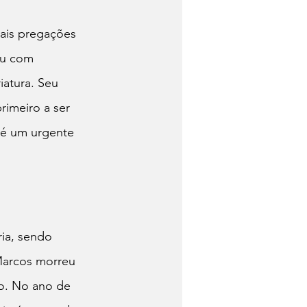
pais pregações 
iu com 
atura. Seu 
imeiro a ser 
 é um urgente 
ia, sendo 
Marcos morreu 
to. No ano de 