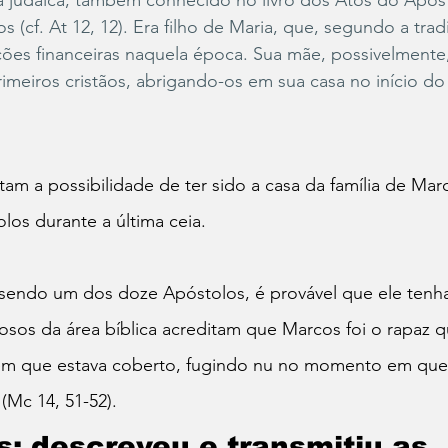
ia judaica, também conhecido no livro dos Atos do Após
(cf. At 12, 12). Era filho de Maria, que, segundo a trad
ções financeiras naquela época. Sua mãe, possivelmente
meiros cristãos, abrigando-os em sua casa no início do 
itam a possibilidade de ter sido a casa da família de Ma
los durante a última ceia.
endo um dos doze Apóstolos, é provável que ele tenh
osos da área bíblica acreditam que Marcos foi o rapaz q
 em que estava coberto, fugindo nu no momento em que 
(Mc 14, 51-52).
: descreveu e transmitiu as 