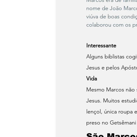
Marcos era de famíl
nome de João Marcos 
viúva de boas condi
colaborou com os pri
Interessante
Alguns biblistas cog
Jesus e pelos Apósto
Vida
Mesmo Marcos não s
Jesus. Muitos estudi
lençol, única roupa
preso no Getsêmani 
São Marcos