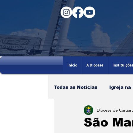
Início
A Diocese
Instituiçõe
Todas as Notícias
Igreja na
Diocese de Caruaru
Santo do dia
60AGB
São Mar