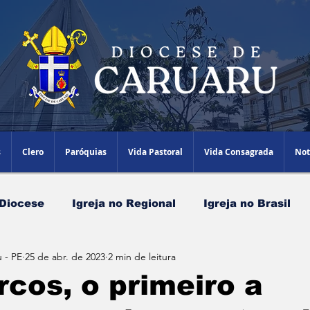
s
Clero
Paróquias
Vida Pastoral
Vida Consagrada
Not
 Diocese
Igreja no Regional
Igreja no Brasil
 - PE
25 de abr. de 2023
2 min de leitura
Papa Leão XIV
Agenda Episcopal
Artigos
cos, o primeiro a