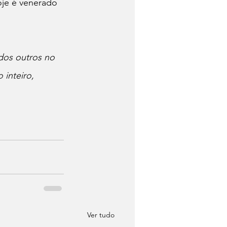
oje é venerado 
dos outros no 
inteiro, 
Ver tudo