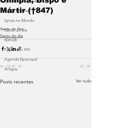
Igreja no Regional
Mártir (†847)
Igreja no Brasil
Igreja no Mundo
Santo do Dia
Santo do dia
Santo do dia
60AGB
Papa Leão XIV
Agenda Episcopal
Artigos
Ver tudo
Posts recentes