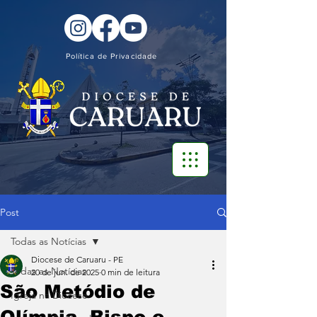
Política de Privacidade
Post
Todas as Notícias
Diocese de Caruaru - PE
Todas as Notícias
20 de jun. de 2025
0 min de leitura
São Metódio de
Igreja na Diocese
Olímpia, Bispo e