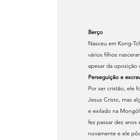
Berço
Nasceu em Kong-Tche
vários filhos nascer
apesar da oposição d
Perseguição e escra
Por ser cristão, ele
Jesus Cristo, mas al
e exilado na Mongóli
fez passar dez anos
novamente e ele pôd