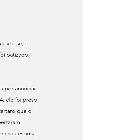
casou-se, e 
oi batizado, 
a por anunciar 
, ele foi preso 
tártaro que o 
bertaram 
om sua esposa 