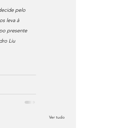
decide pelo 
s leva à 
po presente 
ro Liu 
Ver tudo