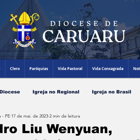
s
Clero
Paróquias
Vida Pastoral
Vida Consagrada
Not
 Diocese
Igreja no Regional
Igreja no Brasil
 - PE
17 de mai. de 2023
2 min de leitura
Papa Leão XIV
Agenda Episcopal
Artigos
dro Liu Wenyuan,