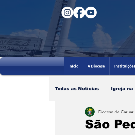
Início
A Diocese
Instituiçõe
Todas as Notícias
Igreja na
Diocese de Caruaru
Santo do dia
60AGB
São Pe