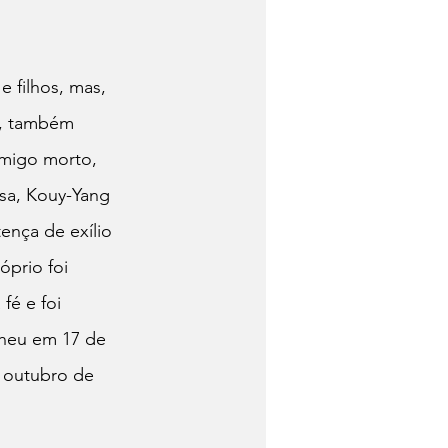
 filhos, mas, 
a, também 
amigo morto, 
usa, Kouy-Yang 
tença de exílio 
prio foi 
fé e foi 
cheu em 17 de 
 outubro de 