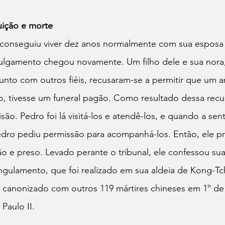
guição e morte
conseguiu viver dez anos normalmente com sua esposa e
julgamento chegou novamente. Um filho dele e sua nor
 junto com outros fiéis, recusaram-se a permitir que um 
ão, tivesse um funeral pagão. Como resultado dessa rec
isão. Pedro foi lá visitá-los e atendê-los, e quando a sen
dro pediu permissão para acompanhá-los. Então, ele pró
ão e preso. Levado perante o tribunal, ele confessou sua 
gulamento, que foi realizado em sua aldeia de Kong-T
i canonizado com outros 119 mártires chineses em 1º de
Paulo II.