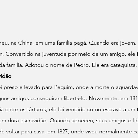
u, na China, em uma família pagã. Quando era jovem, 
am. Convertido na juventude por meio de um amigo, ele f
a família. Adotou o nome de Pedro. Ele era catequista.
vidão
 foi preso e levado para Pequim, onde a morte o aguardav
guns amigos conseguiram libertá-lo. Novamente, em 1814
a entre os tártaros; ele foi vendido como escravo a um 
 em dura escravidão. Quando adoeceu, seus amigos o li
e voltar para casa, em 1827, onde viveu normalmente c