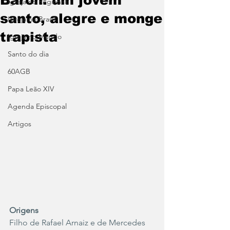
Igreja no Regional
santo, alegre e monge
Igreja no Brasil
trapista
Igreja no Mundo
Santo do dia
60AGB
Papa Leão XIV
Agenda Episcopal
Artigos
Origens
Filho de Rafael Arnaiz e de Mercedes 