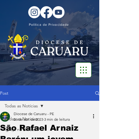
Política de Privacidade
Post
Todas as Notícias
Diocese de Caruaru - PE
Todas as Notícias
26 de abr. de 2023
3 min de leitura
São Rafael Arnaiz
Igreja na Diocese
Barón: um jovem