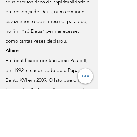
seus escritos ricos de espiritualidade e 
da presença de Deus, num contínuo 
esvaziamento de si mesmo, para que, 
no fim, “só Deus” permanecesse, 
como tantas vezes declarou.
Altares
Foi beatificado por São João Paulo II, 
em 1992, e canonizado pelo Papa 
Bento XVI em 2009. O fato que o levou 
à canonização foi a milagrosa cura de 
uma mulher após um gravíssimo 
quadro de eclampsia em 2001, após a 
súplica de uma amiga e de monges 
trapistas ao beato Irmão Rafael. Sua 