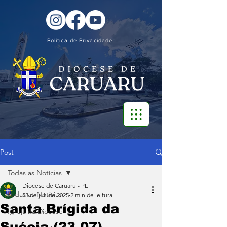
Política de Privacidade
Post
Todas as Notícias
Diocese de Caruaru - PE
Todas as Notícias
23 de jul. de 2025
2 min de leitura
Santa Brígida da
Igreja na Diocese
Suécia (23-07)