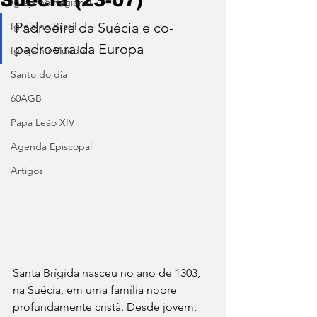
Igreja no Regional
Padroeira da Suécia e co-
Igreja no Brasil
padroeira da Europa
Igreja no Mundo
Santo do dia
60AGB
Papa Leão XIV
Agenda Episcopal
Artigos
Santa Brígida nasceu no ano de 1303, 
na Suécia, em uma família nobre 
profundamente cristã. Desde jovem, 