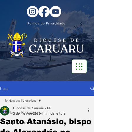
Política de Privacidade
Post
Todas as Notícias
Diocese de Caruaru - PE
Todas as Notícias
2 de mai. de 2023
4 min de leitura
Santo Atanásio, bispo
Igreja na Diocese
de Alexandria no