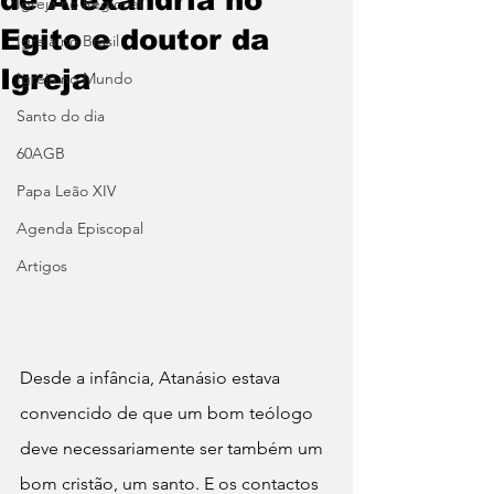
Igreja no Regional
Egito e doutor da
Igreja no Brasil
Igreja
Igreja no Mundo
Santo do dia
60AGB
Papa Leão XIV
Agenda Episcopal
Artigos
Desde a infância, Atanásio estava 
convencido de que um bom teólogo 
deve necessariamente ser também um 
bom cristão, um santo. E os contactos 