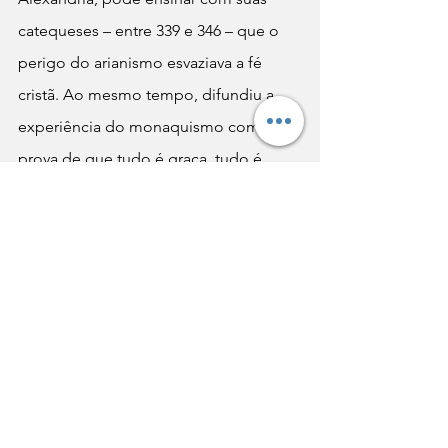
catequeses – entre 339 e 346 – que o 
perigo do arianismo esvaziava a fé 
cristã. Ao mesmo tempo, difundiu a 
experiência do monaquismo como 
prova de que tudo é graça, tudo é 
dom de Deus para quem nele acredita 
e se confia a ele.
O retorno de Atanásio a 
Alexandria
Somente em 346, após o Concílio de 
343 na atual Sofia, o bispo de 
Alexandria foi declarado deposto e 
Atanásio convidado a retornar, o que 