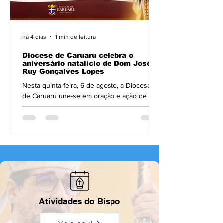
há 4 dias
1 min de leitura
Diocese de Caruaru celebra o
aniversário natalício de Dom José
Ruy Gonçalves Lopes
Nesta quinta-feira, 6 de agosto, a Diocese
de Caruaru une-se em oração e ação de
graças para celebrar o aniversário natalício
de seu Bispo Diocesano, Dom José Ruy
Gonçalves Lopes, OFMCap. Neste dia
especial, sacerdotes, diáconos, religiosos,
religiosas, seminaristas e todo o povo de
Deus elevam suas preces ao Senhor em
agradecimento pelo dom de sua vida e de
seu dedicado ministério episcopal, exercido
com espírito de serviço, proximidade e zelo
pastoral. À frente da Diocese d
Atividades do Bispo