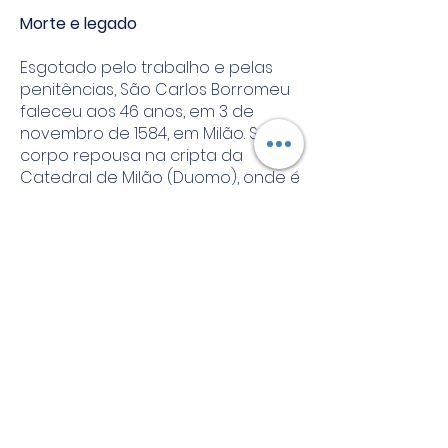
Morte e legado
Esgotado pelo trabalho e pelas
penitências, São Carlos Borromeu
faleceu aos 46 anos, em 3 de
novembro de 1584, em Milão. Seu
corpo repousa na cripta da
Catedral de Milão (Duomo), onde é
venerado até hoje.
Foi canonizado em 1610 pelo Papa
Paulo V. Seu exemplo inspirou
gerações de sacerdotes e bispos
na busca de uma vida pastoral
mais santa, dedicada e próxima do
povo.
Lição de vida
São Carlos Borromeu nos ensina