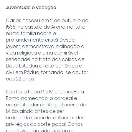
Juventude e vocação
Carlos nasceu em 2 de outubro de
1538, no castelo de Arona, na Itália,
numa família nobre e
profundamente cristã. Desde
jovem, demonstrava inclinação à
vida religiosa e uma admirável
seriedade no trato das coisas de
Deus. Estudou direito canônico e
civil em Pádua, tornando-se doutor
aos 22 anos.
Seu tio, o Papa Pio IV, chamou-o a
Roma, nomeando-o cardeal e
administrador da Arquidiocese de
Milão, ainda antes de ser
ordenado sacerdote. Apesar dos
privilégios da corte papal, Carlos
manteve uma vida austera e