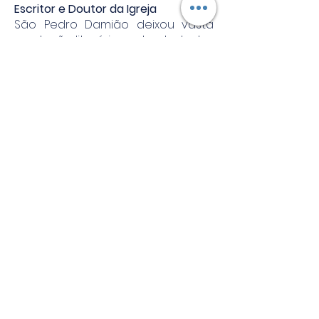
Escritor e Doutor da Igreja
São Pedro Damião deixou vasta
produção literária: cartas, tratados
teológicos, escritos ascéticos e
sermões. Sua obra influenciou
profundamente a espiritualidade
medieval e a renovação moral do
clero.
Faleceu em
1072
, durante missão
diplomática, sendo proclamado
Doutor da Igreja
em 1828,
reconhecimento de sua
importância teológica e pastoral.
Atualidade de seu testemunho
São Pedro Damião recorda que a
reforma da Igreja começa pela
conversão pessoal. Sua vida
ensina que santidade e coragem
devem caminhar juntas, e que