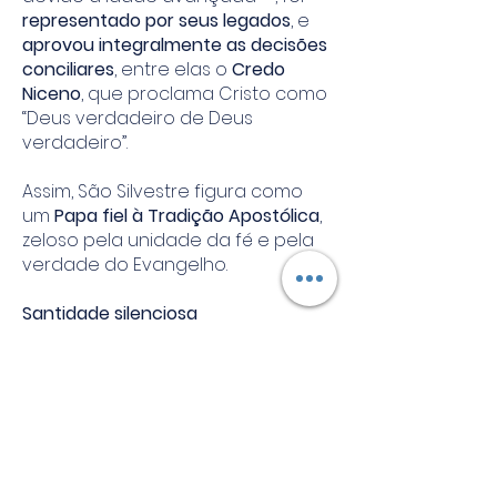
representado por seus legados
, e
aprovou integralmente as decisões
conciliares
, entre elas o
Credo
Niceno
, que proclama Cristo como
“Deus verdadeiro de Deus
verdadeiro”.
Assim, São Silvestre figura como
um
Papa fiel à Tradição Apostólica
,
zeloso pela unidade da fé e pela
verdade do Evangelho.
Santidade silenciosa
Diferentemente de muitos de seus
predecessores, São Silvestre
não
morreu mártir
, mas sua santidade
manifestou-se na
prudência
pastoral, na firmeza doutrinal e na
sabedoria no governo da Igreja
.