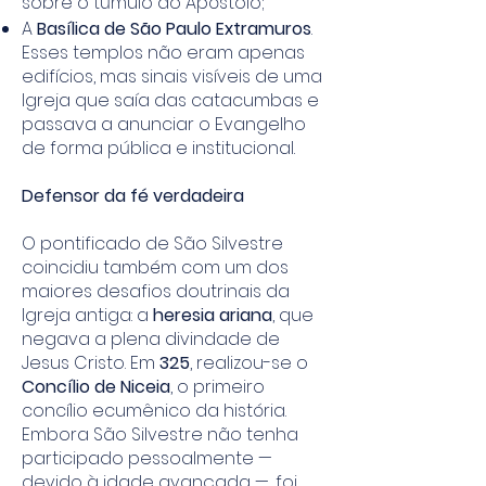
sobre o túmulo do Apóstolo;
A
Basílica de São Paulo Extramuros
.
Esses templos não eram apenas
edifícios, mas sinais visíveis de uma
Igreja que saía das catacumbas e
passava a anunciar o Evangelho
de forma pública e institucional.
Defensor da fé verdadeira
O pontificado de São Silvestre
coincidiu também com um dos
maiores desafios doutrinais da
Igreja antiga: a
heresia ariana
, que
negava a plena divindade de
Jesus Cristo. Em
325
, realizou-se o
Concílio de Niceia
, o primeiro
concílio ecumênico da história.
Embora São Silvestre não tenha
participado pessoalmente —
devido à idade avançada —, foi