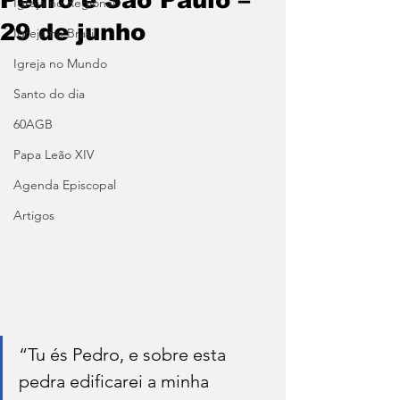
Igreja no Regional
29 de junho
Igreja no Brasil
Igreja no Mundo
Santo do dia
60AGB
Papa Leão XIV
Agenda Episcopal
Artigos
“Tu és Pedro, e sobre esta 
pedra edificarei a minha 