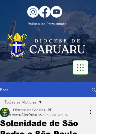
Política de Privacidade
Post
Todas as Notícias
Diocese de Caruaru - PE
Todas as Notícias
29 de jun. de 2025
1 min de leitura
Solenidade de São
Igreja na Diocese
Pedro e São Paulo –