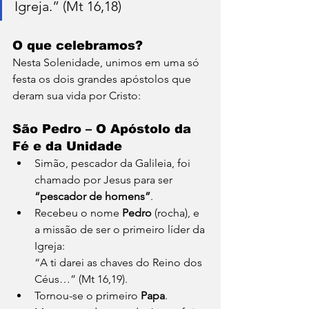
Igreja.” (Mt 16,18)
O que celebramos?
Nesta Solenidade, unimos em uma só 
festa os dois grandes apóstolos que 
deram sua vida por Cristo:
São Pedro
 – O Apóstolo da 
Fé e da Unidade
Simão, pescador da Galileia, foi 
chamado por Jesus para ser 
“pescador de homens”
.
Recebeu o nome 
Pedro
 (rocha), e 
a missão de ser o primeiro líder da 
Igreja:
“A ti darei as chaves do Reino dos 
Céus…” (Mt 16,19).
Tornou-se o primeiro 
Papa
. 