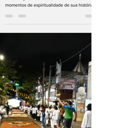
no dia 18 de julho
A Diocese de Caruaru promoverá, no próximo
dia 18 de julho de 2026, um dos maiores
momentos de espiritualidade de sua história:
a Consagração da Diocese de Caruaru a São
Miguel Arcanjo. O evento acontecerá a partir
das 15h, na Estação Ferroviária de Caruaru, e
deverá reunir milhares de fiéis de todas as
paróquias da Diocese e de diversas cidades
da região. A celebração terá um dos
momentos mais aguardados do evento, que
será a acolhida da imagem peregrina de São
Miguel Arcanj