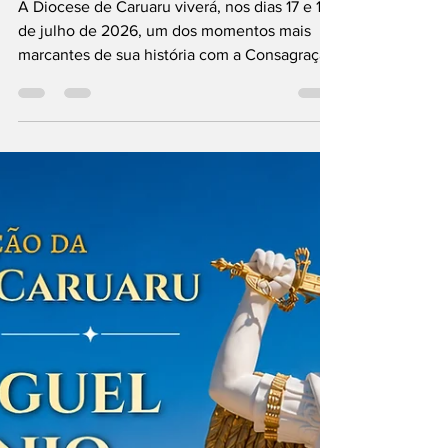
dias 17 e 18 de julho
A Diocese de Caruaru viverá, nos dias 17 e 18
de julho de 2026, um dos momentos mais
marcantes de sua história com a Consagração
da Diocese de Caruaru a São Miguel Arcanjo.
A celebração reunirá milhares de fiéis em
dois dias de intensa oração, evangelização e
devoção, tendo como centro de toda a
programação a celebração da Santa Missa,
ápice da vida da Igreja. A programação
contará com a presença da imagem peregrina
de São Miguel Arcanjo, vinda do Monte
Gargano, na Itália, pr