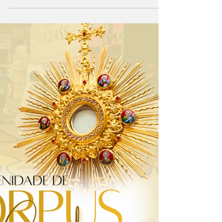
A Diocese de Caruaru vivenciará, no próximo
dia 04 de junho de 2026, a Solenidade de
Corpus Christi, uma das mais importantes
celebrações da fé católica. Entre os
momentos mais aguardados da programação
está a tradicional confecção dos tapetes
ornamentais, expressão de fé, devoção e
criatividade que há gerações marca esta festa
dedicada à Santíssima Eucaristia. Neste ano,
na cidade de Caruaru a produção dos tapetes
acontecerá na Avenida Rio Branco, com
início em frente à Cate