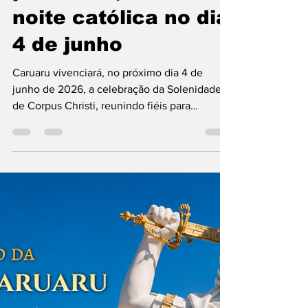
Igreja na Diocese
Caruaru celebrará
Corpus Christi com
procissão, missa e
noite católica no dia
4 de junho
Caruaru vivenciará, no próximo dia 4 de
junho de 2026, a celebração da Solenidade
de Corpus Christi, reunindo fiéis para
momentos de adoração, celebração e
testemunho público da fé na presença real de
Jesus na Eucaristia. A programação terá início
no Convento dos Capuchinhos, com a
exposição do Santíssimo Sacramento e
momentos de oração conduzidos por