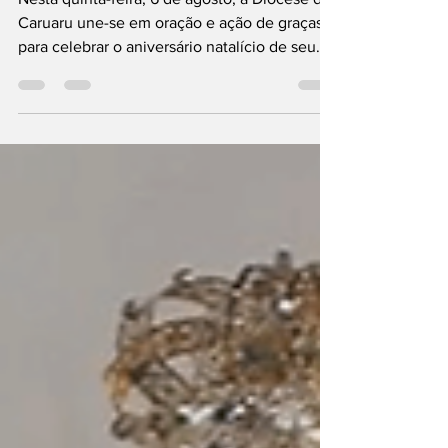
Nesta quinta-feira, 6 de agosto, a Diocese de
Caruaru une-se em oração e ação de graças
para celebrar o aniversário natalício de seu
Bispo Diocesano, Dom José Ruy Gonçalves
Lopes, OFMCap. Neste dia especial,
sacerdotes, diáconos, religiosos, religiosas,
seminaristas e todo o povo de Deus elevam
suas preces ao Senhor em agradecimento
pelo dom de sua vida e de seu dedicado
ministério episcopal, exercido com espírito
de serviço, proximidade e zelo pastoral. À
frente da Diocese d