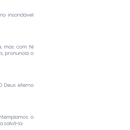
io insondável:
a, mas com fé
s, pronuncia o
 O Deus eterno
ontemplamos o
 salvá-la.