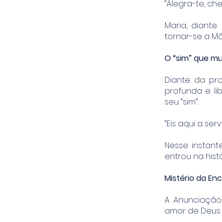
“Alegra-te, ch
Maria, diante
tornar-se a Mã
O “sim” que mu
Diante da pr
profunda e li
seu “sim”:
“Eis aqui a se
Nesse instant
entrou na his
Mistério da En
A Anunciação
amor de Deus 