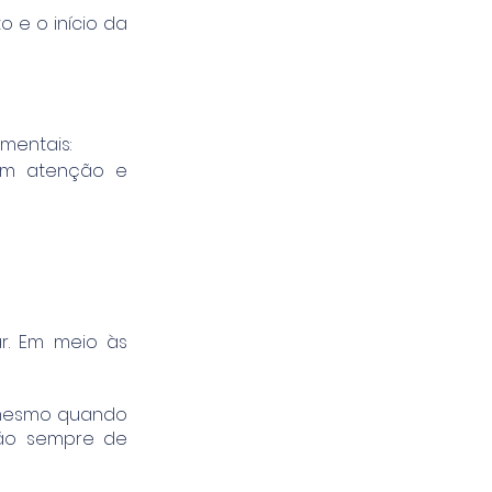
 e o início da
mentais:
om atenção e
r. Em meio às
 mesmo quando
são sempre de