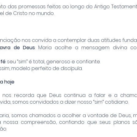
to das promessas feitas ao longo do Antigo Testamento
el de Cristo no mundo.
unciação nos convida a contemplar duas atitudes funda
lavra de Deus
: Maria acolhe a mensagem divina c
 fé
: seu “sim” é total, generoso e confiante.
ssim, modelo perfeito de discípula.
a hoje
 nos recorda que Deus continua a falar e a chama
vida, somos convidados a dizer nosso “sim” cotidiano.
aria, somos chamados a acolher a vontade de Deus,
sa nossa compreensão, confiando que seus planos 
ão.