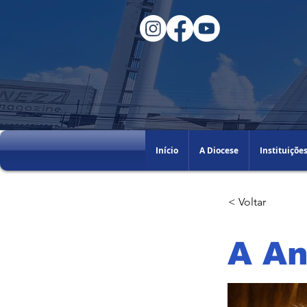
Início
A Diocese
Instituiçõe
< Voltar
A An