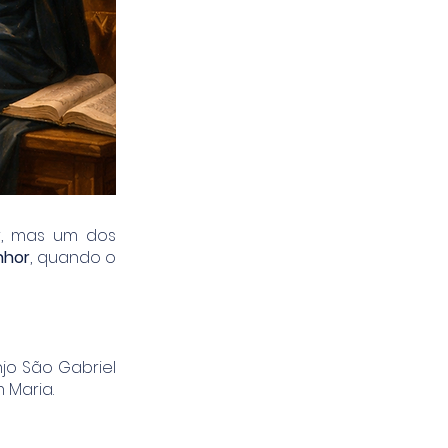
r, mas um dos
nhor
, quando o
njo São Gabriel
 Maria.