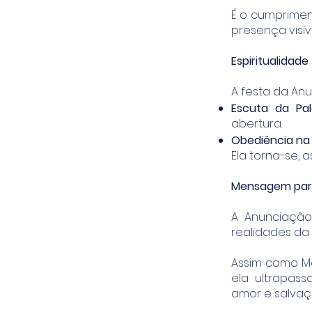
É o cumprimen
presença visív
Espiritualidade
A festa da An
Escuta da Pa
abertura.
Obediência na
Ela torna-se, a
Mensagem par
A Anunciação
realidades da 
Assim como M
ela ultrapas
amor e salvaç