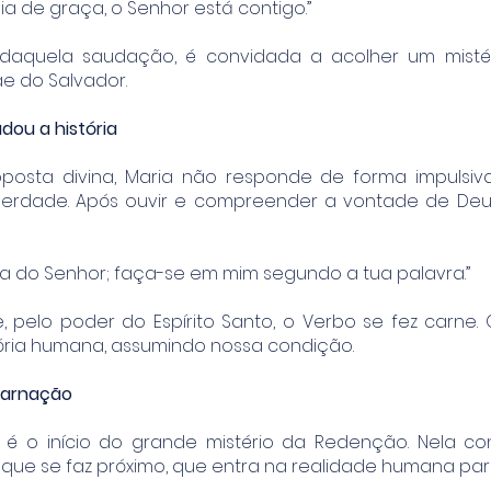
eia de graça, o Senhor está contigo.”
 daquela saudação, é convidada a acolher um mistér
e do Salvador.
dou a história
oposta divina, Maria não responde de forma impulsiv
berdade. Após ouvir e compreender a vontade de Deu
rva do Senhor; faça-se em mim segundo a tua palavra.”
e, pelo poder do Espírito Santo, o Verbo se fez carne.
tória humana, assumindo nossa condição.
carnação
 é o início do grande mistério da Redenção. Nela c
que se faz próximo, que entra na realidade humana para