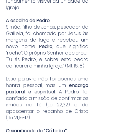
fundamento visível da unidade da
Igreja.
A escolha de Pedro
Simão, filho de Jonas, pescador da
Galileia, foi chamado por Jesus às
margens do lago e recebeu um
novo nome:
Pedro
, que significa
“rocha”. O próprio Senhor declarou:
“Tu és Pedro, e sobre esta pedra
edificarei a minha Igreja.” (Mt 16,18)
Essa palavra não foi apenas uma
honra pessoal, mas um
encargo
pastoral e espiritual
. A Pedro foi
confiada a missão de confirmar os
irmãos na fé (Lc 22,32) e de
apascentar o rebanho de Cristo
(Jo 21,15-17).
O significado da “Cátedra”