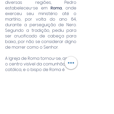
diversas regiões, Pedro
estabeleceu-se em
Roma
, onde
exerceu seu ministério até o
martírio, por volta do ano 64,
durante a perseguição de Nero.
Segundo a tradição, pediu para
ser crucificado de cabeça para
baixo, por não se considerar digno
de morrer como o Senhor.
A Igreja de Roma tornou-se, assim,
o centro visível da comunhão
católica, e o bispo de Roma é
reconhecido como sucessor de
Pedro.
Unidade na fé
Celebrar a Cátedra de São Pedro
é renovar a oração pela unidade
da Igreja e pelo Papa. É recordar