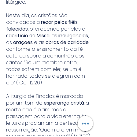
litúrgico.
Neste dia, os cristãos são
convidados a
rezar pelos fiéis
falecidos
, oferecendo por eles o
sacrifício da Missa
, as
indulgências
,
as
orações
e as
obras de caridade
,
conforme o ensinamento da fé
católica sobre a comunhão dos
santos: “Se um membro sofre,
todos sofrem com ele; se um é
honrado, todos se alegram com
ele” (1Cor 12,26).
A liturgia de Finados é marcada
por um tom de
esperança cristã
: a
morte não é o fim, mas a
passagem para a vida eterna. As
leituras proclamam a certeza da
ressurreição: “Quem crê em mim,
mesmo que morra, viverá” (Jo 11,25).