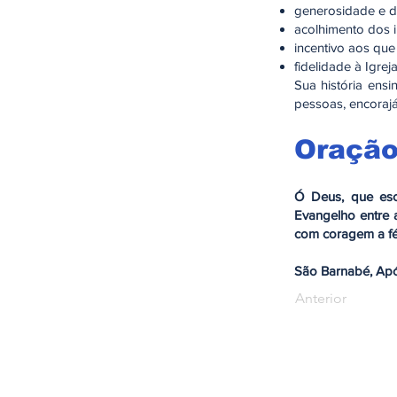
generosidade e 
acolhimento dos 
incentivo aos q
fidelidade à Igreja
Sua história ens
pessoas, encorajá
Oraçã
Ó Deus, que esc
Evangelho entre 
com coragem a fé
São Barnabé, Após
Anterior