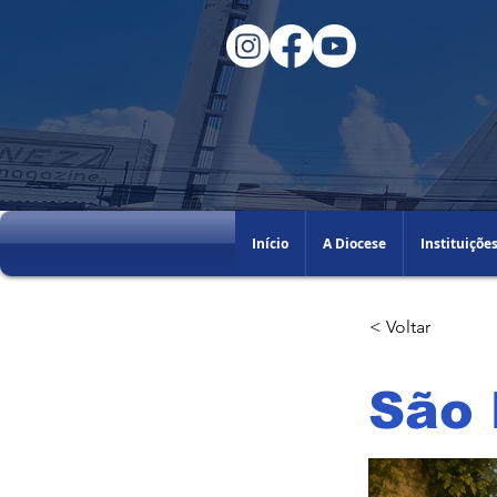
Início
A Diocese
Instituiçõe
< Voltar
São