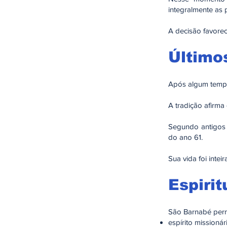
integralmente as 
A decisão favore
Último
Após algum tempo
A tradição afirma
Segundo antigos r
do ano 61.
Sua vida foi inte
Espirit
São Barnabé per
espírito missionár