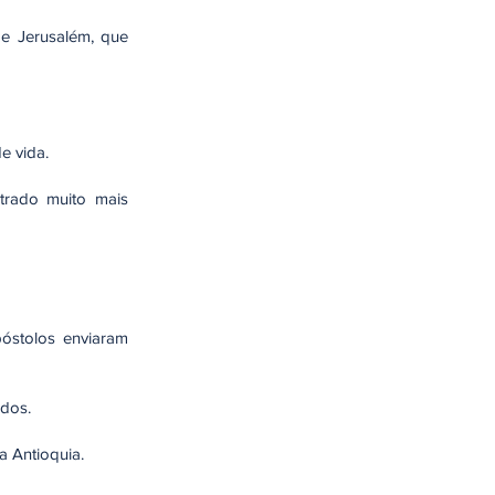
de Jerusalém, que
e vida.
trado muito mais
óstolos enviaram
idos.
 Antioquia.