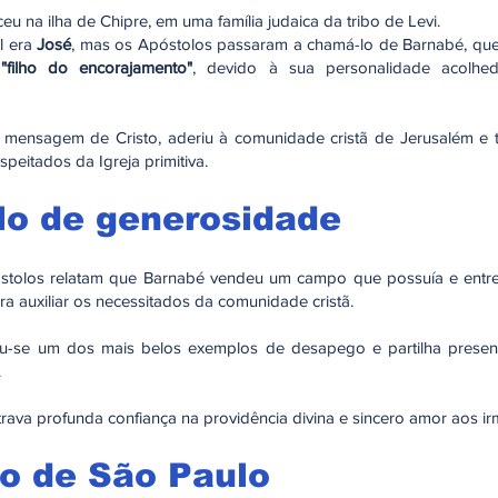
u na ilha de Chipre, em uma família judaica da tribo de Levi.
l era
José
, mas os Apóstolos passaram a chamá-lo de Barnabé, que 
u
"filho do encorajamento"
, devido à sua personalidade acolhe
mensagem de Cristo, aderiu à comunidade cristã de Jerusalém e
speitados da Igreja primitiva.
o de generosidade
stolos relatam que Barnabé vendeu um campo que possuía e entre
a auxiliar os necessitados da comunidade cristã.
u-se um dos mais belos exemplos de desapego e partilha presen
.
ava profunda confiança na providência divina e sincero amor aos ir
o de São Paulo