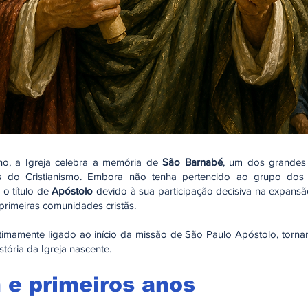
ho, a Igreja celebra a memória de
São Barnabé
, um dos grandes 
s do Cristianismo. Embora não tenha pertencido ao grupo dos
 o título de
Apóstolo
devido à sua participação decisiva na expans
primeiras comunidades cristãs.
timamente ligado ao início da missão de São Paulo Apóstolo, torna
stória da Igreja nascente.
 e primeiros anos