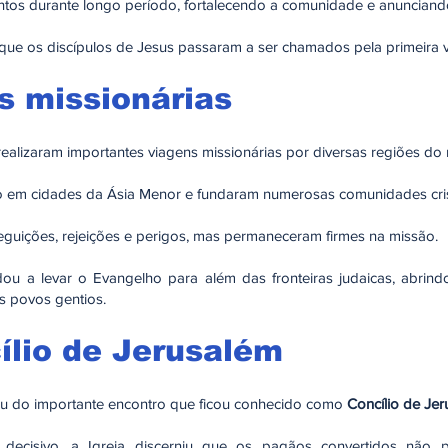
untos durante longo período, fortalecendo a comunidade e anuncian
 que os discípulos de Jesus passaram a ser chamados pela primeira
s missionárias
ealizaram importantes viagens missionárias por diversas regiões do
o em cidades da Ásia Menor e fundaram numerosas comunidades cris
eguições, rejeições e perigos, mas permaneceram firmes na missão.
dou a levar o Evangelho para além das fronteiras judaicas, abrin
s povos gentios.
ílio de Jerusalém
ou do importante encontro que ficou conhecido como
Concílio de Je
ecisivo, a Igreja discerniu que os pagãos convertidos não p