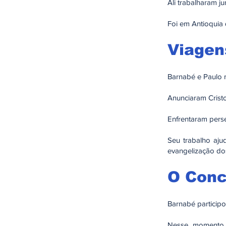
Ali trabalharam j
Foi em Antioquia
Viagen
Barnabé e Paulo r
Anunciaram Crist
Enfrentaram pers
Seu trabalho aju
evangelização do
O Conc
Barnabé particip
Nesse momento d