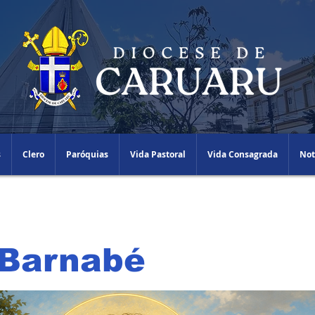
s
Clero
Paróquias
Vida Pastoral
Vida Consagrada
Not
 Barnabé