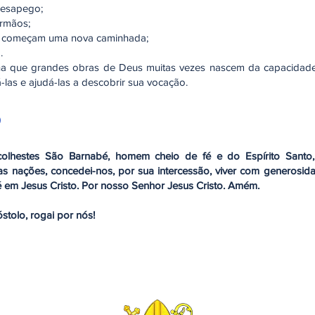
desapego;
irmãos;
ue começam uma nova caminhada;
.
ina que grandes obras de Deus muitas vezes nascem da capacidade
-las e ajudá-las a descobrir sua vocação.
o
olhestes São Barnabé, homem cheio de fé e do Espírito Santo,
as nações, concedei-nos, por sua intercessão, viver com generosid
 em Jesus Cristo. Por nosso Senhor Jesus Cristo. Amém.
tolo, rogai por nós!