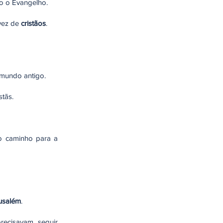
do o Evangelho.
 vez de
cristãos
.
 mundo antigo.
tãs.
do caminho para a
rusalém
.
recisavam seguir