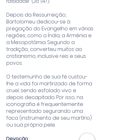
falsidade”
(Jo 1,47).
Depois da Ressurreição,
Bartolomeu dedicou-se à
pregação do Evangelho em várias
regiões, como a Índia, a Armênia e
a Mesopotâmia. Segundo a
tradição, converteu muitos ao
cristianismo, inclusive reis e seus
povos.
O testemunho de sua fé custou-
lhe a vida: foi martirizado de forma
cruel, sendo esfolado vivo e
depois decapitado. Por isso, na
iconografia é frequentemente
representado segurando uma
faca (instrumento de seu martírio)
ou sua própria pele.
Devoção