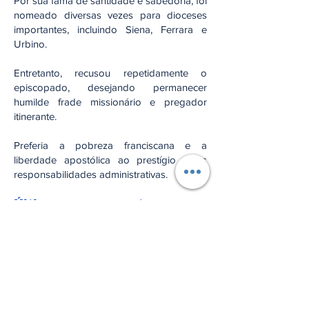
Por sua fama de santidade e sabedoria, foi
nomeado diversas vezes para dioceses
importantes, incluindo Siena, Ferrara e
Urbino.
Entretanto, recusou repetidamente o
episcopado, desejando permanecer
humilde frade missionário e pregador
itinerante.
Preferia a pobreza franciscana e a
liberdade apostólica ao prestígio e às
responsabilidades administrativas.
Últimos anos e morte
Mesmo já debilitado fisicamente, continuou
pregando até o fim da vida.
Morreu em
20 de maio de 1444
, em
L’Aquila, Itália, durante missão apostólica.
Seu falecimento causou profunda