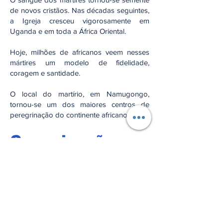
de novos cristãos. Nas décadas seguintes,
a Igreja cresceu vigorosamente em
Uganda e em toda a África Oriental.
Hoje, milhões de africanos veem nesses
mártires um modelo de fidelidade,
coragem e santidade.
O local do martírio, em Namugongo,
tornou-se um dos maiores centros de
peregrinação do continente africano.
Canonização
Os mártires de Uganda foram beatificados
pelo Papa Pio XI em 1920.
Posteriormente, foram canonizados por
Papa São Paulo VI em 18 de outubro de
1964, durante o Concílio Vaticano II.