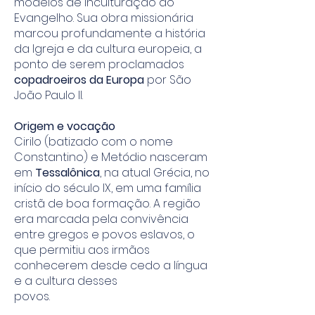
modelos de inculturação do
Evangelho. Sua obra missionária
marcou profundamente a história
da Igreja e da cultura europeia, a
ponto de serem proclamados
copadroeiros da Europa
por São
João Paulo II.
Origem e vocação
Cirilo (batizado com o nome
Constantino) e Metódio nasceram
em
Tessalônica
, na atual Grécia, no
início do século IX, em uma família
cristã de boa formação. A região
era marcada pela convivência
entre gregos e povos eslavos, o
que permitiu aos irmãos
conhecerem desde cedo a língua
e a cultura desses
povos.