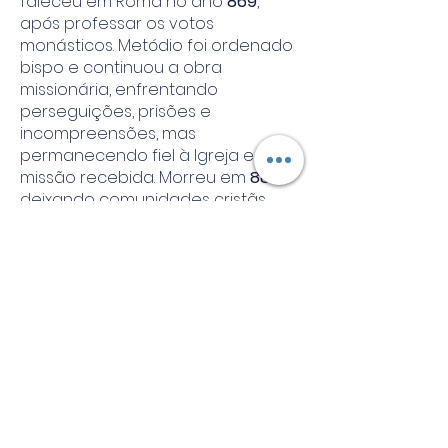
faleceu em Roma no ano
869
,
após professar os votos
monásticos. Metódio foi ordenado
bispo e continuou a obra
missionária, enfrentando
perseguições, prisões e
incompreensões, mas
permanecendo fiel à Igreja e à
missão recebida. Morreu em
885
,
deixando comunidades cristãs
bem estruturadas e
profundamente enraizadas na fé.
Um legado para a Igreja
São Cirilo e São Metódio são
lembrados não apenas como
missionários, mas como
pontes
entre Oriente e Ocidente
, entre fé
e cultura, entre unidade e
diversidade. Sua vida demonstra
que a evangelização verdadeira