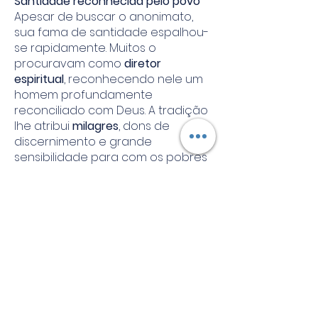
Santidade reconhecida pelo povo
Apesar de buscar o anonimato,
sua fama de santidade espalhou-
se rapidamente. Muitos o
procuravam como
diretor
espiritual
, reconhecendo nele um
homem profundamente
reconciliado com Deus. A tradição
lhe atribui
milagres
, dons de
discernimento e grande
sensibilidade para com os pobres
e sofredores.
São Conrado viveu até idade
avançada, falecendo em
19 de
fevereiro de 1351
. Logo após sua
morte, passou a ser venerado
pelo povo como santo,
especialmente na Sicília, onde é
considerado
padroeiro da cidade
de Noto
.