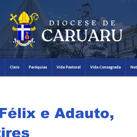
s
Clero
Paróquias
Vida Pastoral
Vida Consagrada
Not
Félix e Adauto,
ires