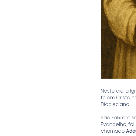
Neste dia, a I
fé em Cristo n
Diocleciano.
São Félix era
Evangelho, foi
chamado
Ada