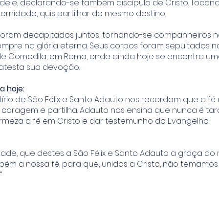
dele, declarando-se também discípulo de Cristo. Toca
ernidade, quis partilhar do mesmo destino.
foram decapitados juntos, tornando-se companheiros no
empre na glória eterna. Seus corpos foram sepultados n
 Comodila, em Roma, onde ainda hoje se encontra um
 atesta sua devoção.
 hoje:
tírio de São Félix e Santo Adauto nos recordam que a f
m coragem e partilha. Adauto nos ensina que nunca é ta
irmeza a fé em Cristo e dar testemunho do Evangelho.
de, que destes a São Félix e Santo Adauto a graça do m
mbém a nossa fé, para que, unidos a Cristo, não temamo
”