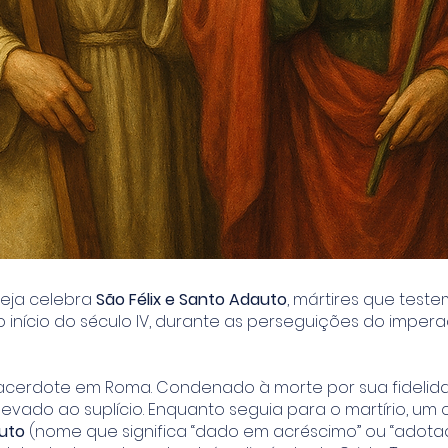
greja celebra
São Félix e Santo Adauto
, mártires que tes
o início do século IV, durante as perseguições do imper
 sacerdote em Roma. Condenado à morte por sua fidelid
 levado ao suplício. Enquanto seguia para o martírio, um 
uto
(nome que significa “dado em acréscimo” ou “adota