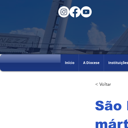
Início
A Diocese
Instituiçõe
< Voltar
São 
márt