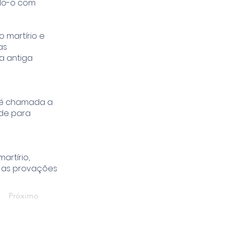
ndo-o com
 martírio e
as
a antiga
é é chamada a
rde para
artírio,
s as provações
Próximo