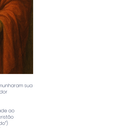
temunharam sua
ador
ade ao
cristão
do”)