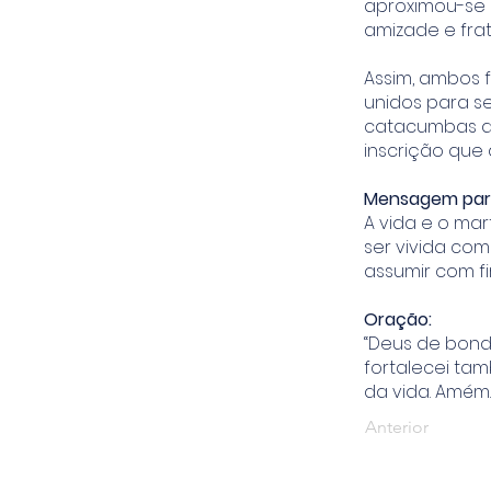
aproximou-se 
amizade e frat
Assim, ambos 
unidos para s
catacumbas de
inscrição que
Mensagem para
A vida e o mar
ser vivida co
assumir com f
Oração:
“Deus de bonda
fortalecei ta
da vida. Amém.
Anterior